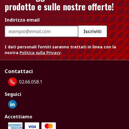
prodotto e sulle nostre offerte!
Indirizzo email
Iscriviti
I dati personali forniti saranno trattati in linea con la
nostra
Politica sulla Privacy
.
Contattaci
02.66.058.1
Seguici
Accettiamo