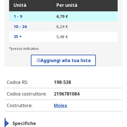
Unità
Per unità
1 - 9
6,79 €
10 - 24
6,24 €
25 +
5,49 €
*prezzo indicativo
Aggiungi alla tua lista
Codice RS
:
198-538
Codice costruttore
:
2196781084
Costruttore
:
Molex
Specifiche