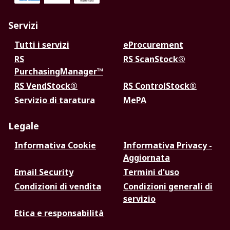
Servizi
Tutti i servizi
eProcurement
RS
RS ScanStock®
PurchasingManager™
RS VendStock®
RS ControlStock®
Servizio di taratura
MePA
Legale
Informativa Cookie
Informativa Privacy -
Aggiornata
Email Security
Termini d'uso
Condizioni di vendita
Condizioni generali di
servizio
Etica e responsabilità