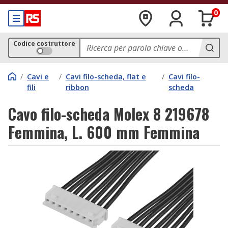
0
Codice costruttore
/
Cavi e
/
Cavi filo-scheda, flat e
/
Cavi filo-
fili
ribbon
scheda
Cavo filo-scheda Molex 8 219678
Femmina, L. 600 mm Femmina