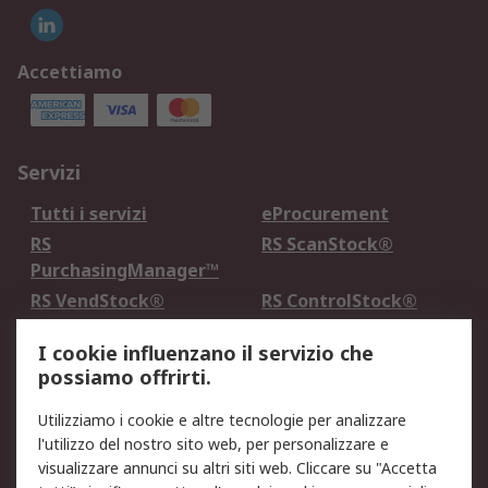
Accettiamo
Servizi
Tutti i servizi
eProcurement
RS
RS ScanStock®
PurchasingManager™
RS VendStock®
RS ControlStock®
Servizio di taratura
MePA
I cookie influenzano il servizio che
possiamo offrirti.
Legale
Utilizziamo i cookie e altre tecnologie per analizzare
Informativa Cookie
Informativa Privacy -
l'utilizzo del nostro sito web, per personalizzare e
Aggiornata
visualizzare annunci su altri siti web. Cliccare su "Accetta
Email Security
Termini d'uso