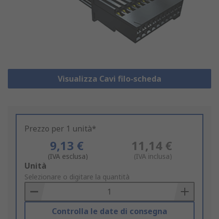
Visualizza Cavi filo-scheda
Prezzo per 1 unità*
9,13 €
11,14 €
(IVA esclusa)
(IVA inclusa)
Add
Unità
to
Selezionare o digitare la quantità
Basket
Controlla le date di consegna