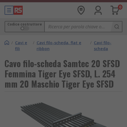
0
Codice costruttore
/
Cavi e
/
Cavi filo-scheda, flat e
/
Cavi filo-
fili
ribbon
scheda
Cavo filo-scheda Samtec 20 SFSD
Femmina Tiger Eye SFSD, L. 254
mm 20 Maschio Tiger Eye SFSD