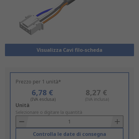
Visualizza Cavi filo-scheda
Prezzo per 1 unità*
6,78 €
8,27 €
(IVA esclusa)
(IVA inclusa)
Add
Unità
to
Selezionare o digitare la quantità
Basket
Controlla le date di consegna