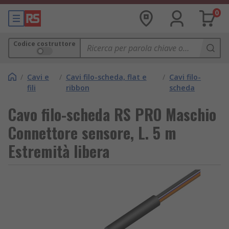
0
Codice costruttore
/
Cavi e
/
Cavi filo-scheda, flat e
/
Cavi filo-
fili
ribbon
scheda
Cavo filo-scheda RS PRO Maschio
Connettore sensore, L. 5 m
Estremità libera