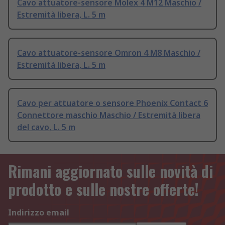
Cavo attuatore-sensore Molex 4 M12 Maschio /
Estremità libera, L. 5 m
Cavo attuatore-sensore Omron 4 M8 Maschio /
Estremità libera, L. 5 m
Cavo per attuatore o sensore Phoenix Contact 6
Connettore maschio Maschio / Estremità libera
del cavo, L. 5 m
Rimani aggiornato sulle novità di
prodotto e sulle nostre offerte!
Indirizzo email