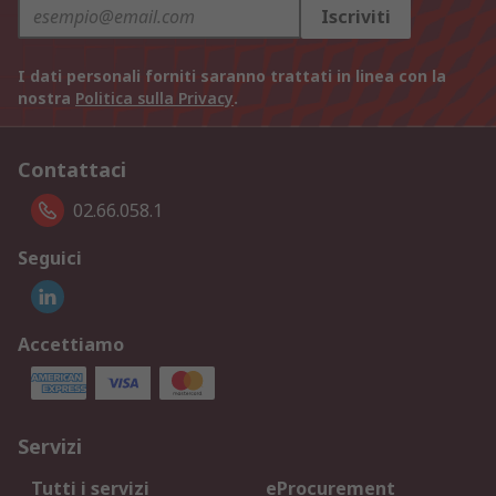
Iscriviti
I dati personali forniti saranno trattati in linea con la
nostra
Politica sulla Privacy
.
Contattaci
02.66.058.1
Seguici
Accettiamo
Servizi
Tutti i servizi
eProcurement