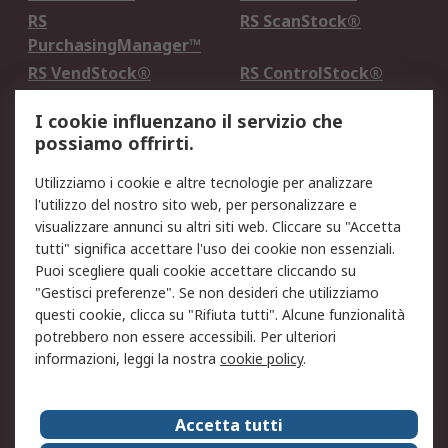
RS
RS ScanStock®
PurchasingManager™
RS VendStock®
RS ControlStock®
Servizio di taratura
MePA
I cookie influenzano il servizio che
possiamo offrirti.
Legale
Utilizziamo i cookie e altre tecnologie per analizzare
Informativa Cookie
Informativa Privacy -
l'utilizzo del nostro sito web, per personalizzare e
Aggiornata
visualizzare annunci su altri siti web. Cliccare su "Accetta
Email Security
Termini d'uso
tutti" significa accettare l'uso dei cookie non essenziali.
Condizioni di vendita
Condizioni generali di
Puoi scegliere quali cookie accettare cliccando su
servizio
"Gestisci preferenze". Se non desideri che utilizziamo
questi cookie, clicca su "Rifiuta tutti". Alcune funzionalità
Etica e responsabilità
potrebbero non essere accessibili. Per ulteriori
informazioni, leggi la nostra
cookie policy
.
Chi Siamo
Chi Siamo
Contattaci
Accetta tutti
Supporto
ESG