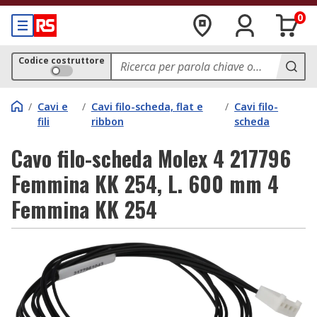
0
Codice costruttore
/
Cavi e
/
Cavi filo-scheda, flat e
/
Cavi filo-
fili
ribbon
scheda
Cavo filo-scheda Molex 4 217796
Femmina KK 254, L. 600 mm 4
Femmina KK 254