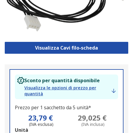
Visualizza Cavi filo-scheda
Sconto per quantità disponibile
Visualizza le opzioni di prezzo per
quantità
Prezzo per 1 sacchetto da 5 unità*
23,79 €
29,025 €
(IVA esclusa)
(IVA inclusa)
Add
Unità