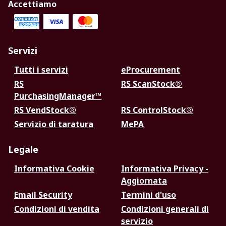
Accettiamo
Servizi
Tutti i servizi
eProcurement
RS
RS ScanStock®
PurchasingManager™
RS VendStock®
RS ControlStock®
Servizio di taratura
MePA
Legale
Informativa Cookie
Informativa Privacy -
Aggiornata
Email Security
Termini d'uso
Condizioni di vendita
Condizioni generali di
servizio