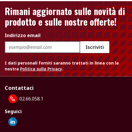
Rimani aggiornato sulle novità di
prodotto e sulle nostre offerte!
Indirizzo email
Iscriviti
I dati personali forniti saranno trattati in linea con la
nostra
Politica sulla Privacy
.
Contattaci
02.66.058.1
Seguici