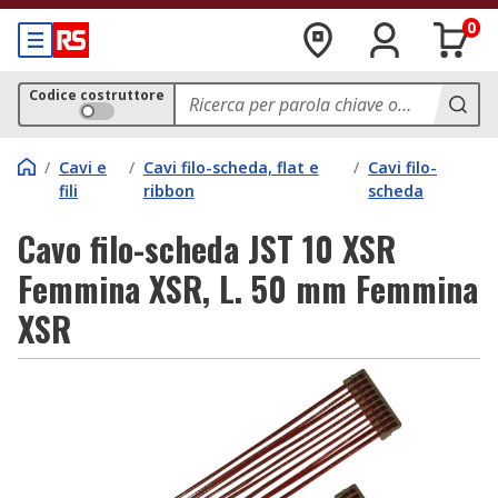
0
Codice costruttore
/
Cavi e
/
Cavi filo-scheda, flat e
/
Cavi filo-
fili
ribbon
scheda
Cavo filo-scheda JST 10 XSR
Femmina XSR, L. 50 mm Femmina
XSR