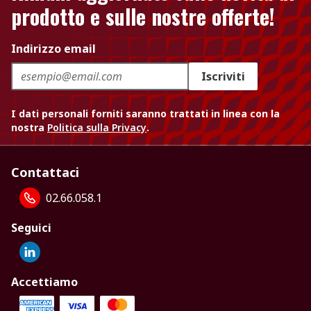
prodotto e sulle nostre offerte!
Indirizzo email
Iscriviti
I dati personali forniti saranno trattati in linea con la
nostra
Politica sulla Privacy
.
Contattaci
02.66.058.1
Seguici
Accettiamo