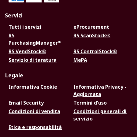
Servizi
Tutti i servizi
eProcurement
RS
RS ScanStock®
PurchasingManager™
RS VendStock®
RS ControlStock®
Servizio di taratura
MePA
Legale
Informativa Cookie
Informativa Privacy -
Aggiornata
Email Security
Termini d'uso
Condizioni di vendita
Condizioni generali di
servizio
Etica e responsabilità