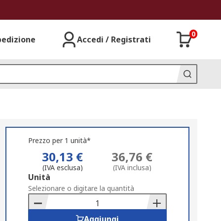
0
pedizione
Accedi / Registrati
Prezzo per 1 unità*
30,13 €
36,76 €
(IVA esclusa)
(IVA inclusa)
Add
Unità
to
Selezionare o digitare la quantità
Basket
Aggiungi