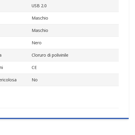
USB 2.0
Maschio
B
Maschio
Nero
a
Cloruro di polivinile
ni
CE
ericolosa
No