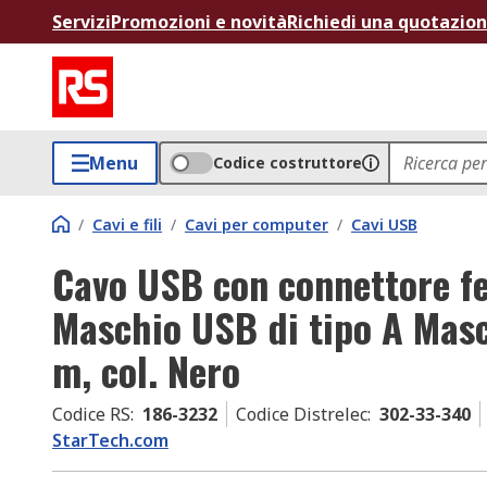
Servizi
Promozioni e novità
Richiedi una quotazio
Menu
Codice costruttore
/
Cavi e fili
/
Cavi per computer
/
Cavi USB
Cavo USB con connettore f
Maschio USB di tipo A Masc
m, col. Nero
Codice RS
:
186-3232
Codice Distrelec
:
302-33-340
StarTech.com