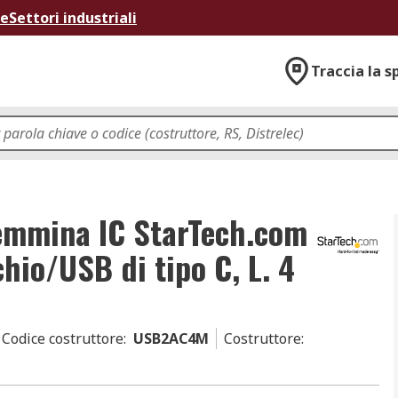
ne
Settori industriali
Traccia la s
emmina IC StarTech.com
hio/USB di tipo C, L. 4
Codice costruttore
:
USB2AC4M
Costruttore
: