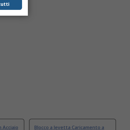
utti
n Acciaio
Blocco a levetta Caricamento a