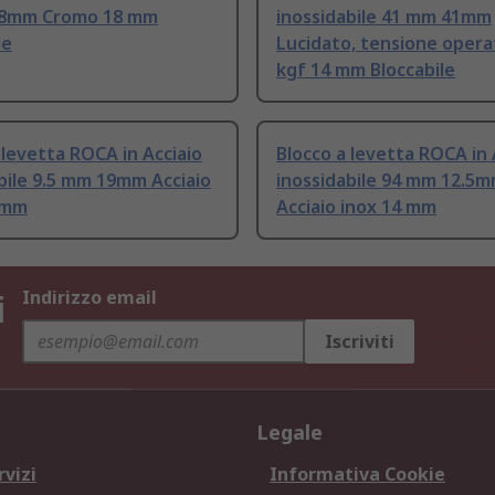
28mm Cromo 18 mm
inossidabile 41 mm 41mm
le
Lucidato, tensione opera
kgf 14 mm Bloccabile
 levetta ROCA in Acciaio
Blocco a levetta ROCA in 
bile 9.5 mm 19mm Acciaio
inossidabile 94 mm 12.5
5 mm
Acciaio inox 14 mm
i
Indirizzo email
Iscriviti
Legale
rvizi
Informativa Cookie