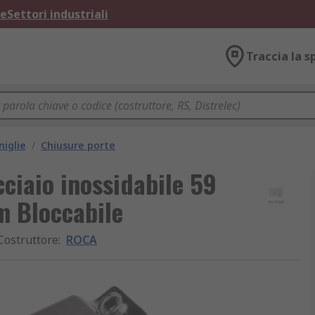
ne
Settori industriali
Traccia la s
niglie
/
Chiusure porte
ciaio inossidabile 59
 Bloccabile
Costruttore
:
ROCA