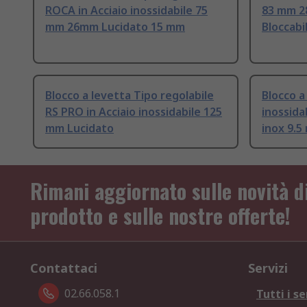
ROCA in Acciaio inossidabile 75
83 mm 
mm 26mm Lucidato 15 mm
Bloccabi
Blocco a levetta Tipo regolabile
Blocco a
RS PRO in Acciaio inossidabile 125
inossida
mm Lucidato
inox 9.
Rimani aggiornato sulle novità d
prodotto e sulle nostre offerte!
Contattaci
Servizi
02.66.058.1
Tutti i se