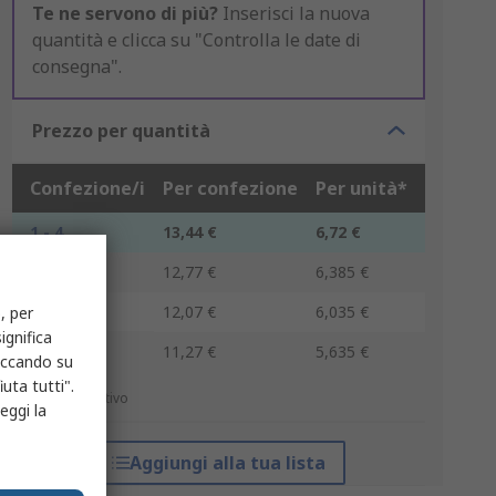
Te ne servono di più?
Inserisci la nuova
quantità e clicca su "Controlla le date di
consegna".
Prezzo per quantità
Confezione/i
Per confezione
Per unità*
1 - 4
13,44 €
6,72 €
5 - 9
12,77 €
6,385 €
10 - 29
12,07 €
6,035 €
, per
ignifica
30 +
11,27 €
5,635 €
liccando su
uta tutti".
*prezzo indicativo
eggi la
Aggiungi alla tua lista