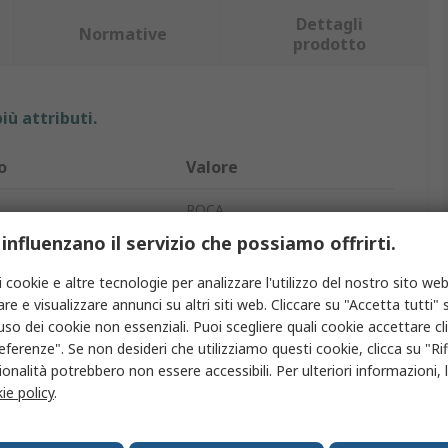
Dettagli
Normative
prodotto
iù attributi.
o
Valore
ROCA
 influenzano il servizio che possiamo offrirti.
Acciaio inossidabile
i cookie e altre tecnologie per analizzare l'utilizzo del nostro sito web
otto
Blocco a levetta
re e visualizzare annunci su altri siti web. Cliccare su "Accetta tutti" s
'uso dei cookie non essenziali. Puoi scegliere quali cookie accettare c
Lucidato
eferenze". Se non desideri che utilizziamo questi cookie, clicca su "Rifi
onalità potrebbero non essere accessibili. Per ulteriori informazioni, l
Sì
ie policy
.
to a molla
No