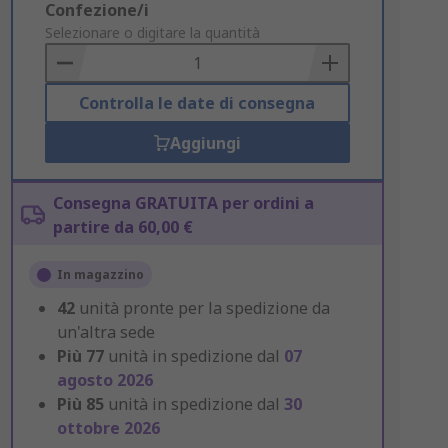
Add
Confezione/i
to
Selezionare o digitare la quantità
Basket
Controlla le date di consegna
Aggiungi
Consegna GRATUITA per ordini a
partire da 60,00 €
In magazzino
42
unità pronte per la spedizione da
un'altra sede
Più
77
unità in spedizione dal
07
agosto 2026
Più
85
unità in spedizione dal
30
ottobre 2026