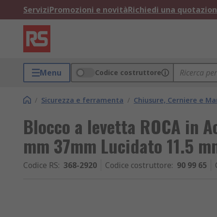
Servizi
Promozioni e novità
Richiedi una quotazio
Menu
Codice costruttore
/
Sicurezza e ferramenta
/
Chiusure, Cerniere e Ma
Blocco a levetta ROCA in Ac
mm 37mm Lucidato 11.5 mm
Codice RS
:
368-2920
Codice costruttore
:
90 99 65