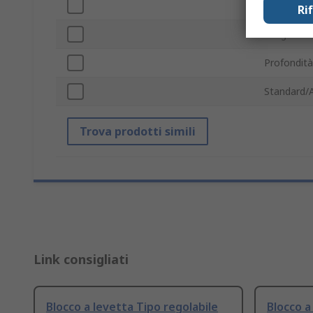
Tipo regol
Ri
Lunghezza
Profondità
Standard/
Trova prodotti simili
Link consigliati
Blocco a levetta Tipo regolabile
Blocco a