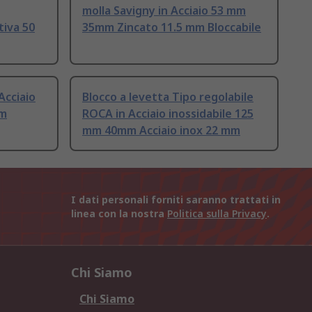
molla Savigny in Acciaio 53 mm
tiva 50
35mm Zincato 11.5 mm Bloccabile
Acciaio
Blocco a levetta Tipo regolabile
mm
ROCA in Acciaio inossidabile 125
mm 40mm Acciaio inox 22 mm
I dati personali forniti saranno trattati in
linea con la nostra
Politica sulla Privacy
.
Chi Siamo
Chi Siamo