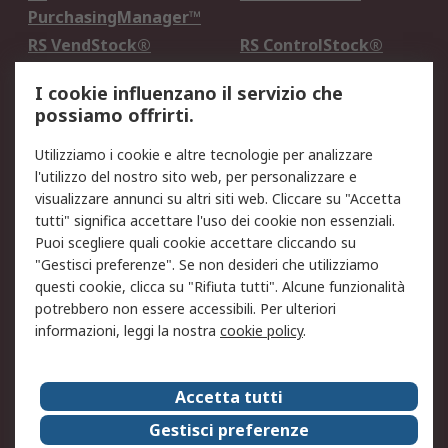
PurchasingManager™
RS VendStock®
RS ControlStock®
Servizio di taratura
MePA
I cookie influenzano il servizio che
possiamo offrirti.
Legale
Utilizziamo i cookie e altre tecnologie per analizzare
Informativa Cookie
Informativa Privacy -
l'utilizzo del nostro sito web, per personalizzare e
Aggiornata
visualizzare annunci su altri siti web. Cliccare su "Accetta
Email Security
Termini d'uso
tutti" significa accettare l'uso dei cookie non essenziali.
Condizioni di vendita
Condizioni generali di
Puoi scegliere quali cookie accettare cliccando su
servizio
"Gestisci preferenze". Se non desideri che utilizziamo
questi cookie, clicca su "Rifiuta tutti". Alcune funzionalità
Etica e responsabilità
potrebbero non essere accessibili. Per ulteriori
informazioni, leggi la nostra
cookie policy
.
Chi Siamo
Chi Siamo
Contattaci
Accetta tutti
Supporto
ESG
Gestisci preferenze
Carriere
RS Group