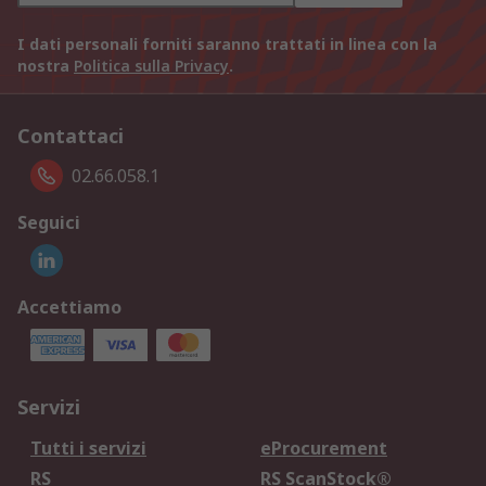
I dati personali forniti saranno trattati in linea con la
nostra
Politica sulla Privacy
.
Contattaci
02.66.058.1
Seguici
Accettiamo
Servizi
Tutti i servizi
eProcurement
RS
RS ScanStock®