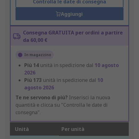
Controlla le date di consegna
Aggiungi
Consegna GRATUITA per ordini a partire
da 60,00 €
In magazzino
Più
14
unità in spedizione dal
10 agosto
2026
Più
173
unità in spedizione dal
10
agosto 2026
Te ne servono di più?
Inserisci la nuova
quantità e clicca su "Controlla le date di
consegna".
Unità
Per unità