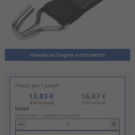
Visualizza Cinghie a cricchetto
Prezzo per 1 unità*
13,83 €
16,87 €
(IVA esclusa)
(IVA inclusa)
Add
Unità
to
Selezionare o digitare la quantità
Basket