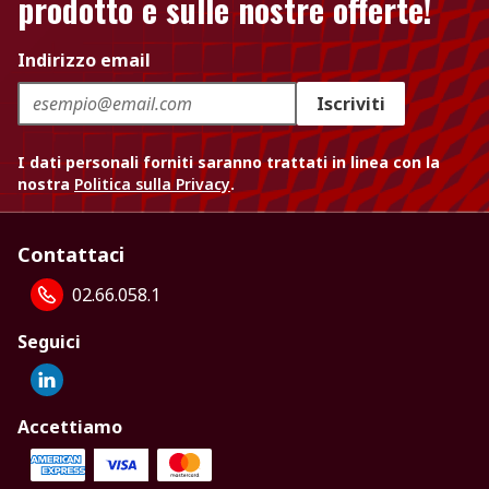
prodotto e sulle nostre offerte!
Indirizzo email
Iscriviti
I dati personali forniti saranno trattati in linea con la
nostra
Politica sulla Privacy
.
Contattaci
02.66.058.1
Seguici
Accettiamo