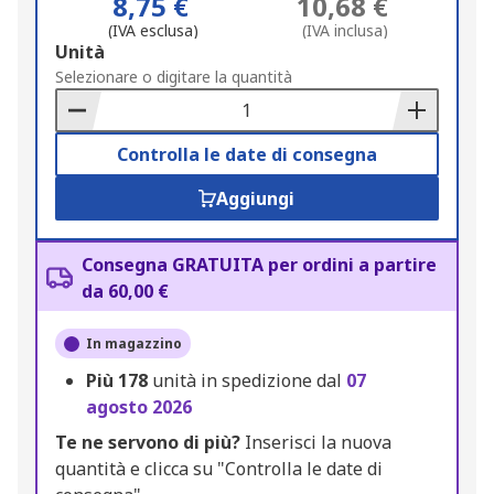
8,75 €
10,68 €
(IVA esclusa)
(IVA inclusa)
Add
Unità
to
Selezionare o digitare la quantità
Basket
Controlla le date di consegna
Aggiungi
Consegna GRATUITA per ordini a partire
da 60,00 €
In magazzino
Più
178
unità in spedizione dal
07
agosto 2026
Te ne servono di più?
Inserisci la nuova
quantità e clicca su "Controlla le date di