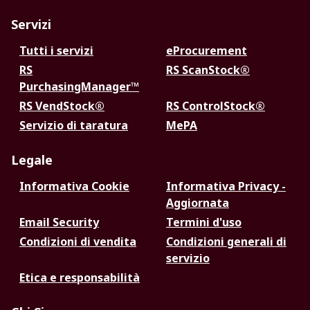
Servizi
Tutti i servizi
eProcurement
RS
RS ScanStock®
PurchasingManager™
RS VendStock®
RS ControlStock®
Servizio di taratura
MePA
Legale
Informativa Cookie
Informativa Privacy -
Aggiornata
Email Security
Termini d'uso
Condizioni di vendita
Condizioni generali di
servizio
Etica e responsabilità