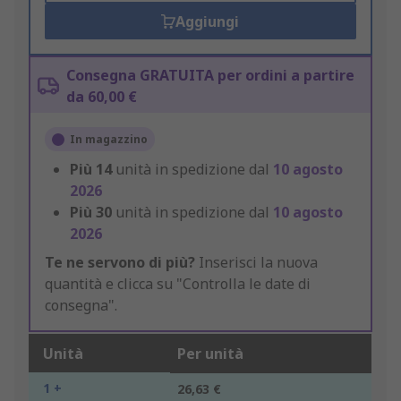
Aggiungi
Consegna GRATUITA per ordini a partire
da 60,00 €
In magazzino
Più
14
unità in spedizione dal
10 agosto
2026
Più
30
unità in spedizione dal
10 agosto
2026
Te ne servono di più?
Inserisci la nuova
quantità e clicca su "Controlla le date di
consegna".
Unità
Per unità
1 +
26,63 €