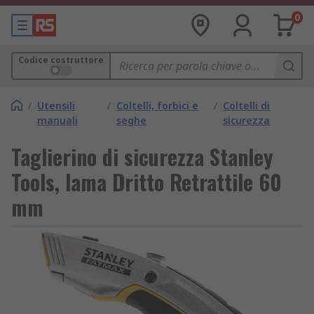
0
Codice costruttore
/
Utensili
/
Coltelli, forbici e
/
Coltelli di
manuali
seghe
sicurezza
Taglierino di sicurezza Stanley
Tools, lama Dritto Retrattile 60
mm