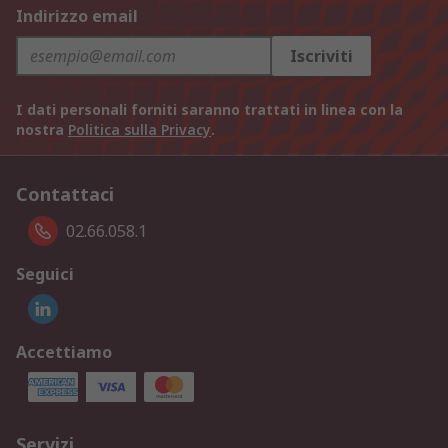
Indirizzo email
Iscriviti
I dati personali forniti saranno trattati in linea con la
nostra
Politica sulla Privacy
.
Contattaci
02.66.058.1
Seguici
Accettiamo
Servizi