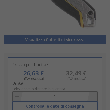
Visualizza Coltelli di sicurezza
Prezzo per 1 unità*
26,63 €
32,49 €
(IVA esclusa)
(IVA inclusa)
Add
Unità
to
Selezionare o digitare la quantità
Basket
Controlla le date di consegna