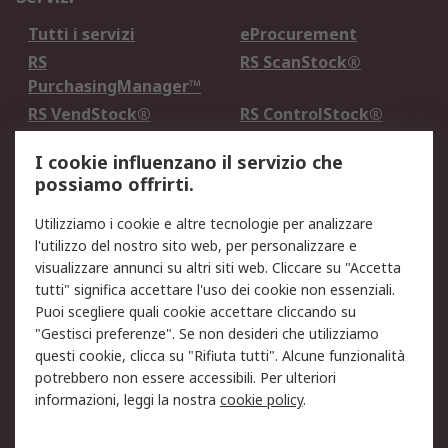
Tutti i servizi
eProcurement
RS
RS ScanStock®
PurchasingManager™
RS VendStock®
RS ControlStock®
Servizio di taratura
MePA
I cookie influenzano il servizio che
possiamo offrirti.
Legale
Utilizziamo i cookie e altre tecnologie per analizzare
Informativa Cookie
Informativa Privacy -
l'utilizzo del nostro sito web, per personalizzare e
Aggiornata
visualizzare annunci su altri siti web. Cliccare su "Accetta
Email Security
Termini d'uso
tutti" significa accettare l'uso dei cookie non essenziali.
Condizioni di vendita
Condizioni generali di
Puoi scegliere quali cookie accettare cliccando su
servizio
"Gestisci preferenze". Se non desideri che utilizziamo
questi cookie, clicca su "Rifiuta tutti". Alcune funzionalità
Etica e responsabilità
potrebbero non essere accessibili. Per ulteriori
informazioni, leggi la nostra
cookie policy
.
Chi Siamo