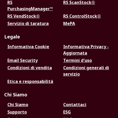
RS
RS ScanStock®
PurchasingManager™
RS VendStock®
RS ControlStock®
Servizio di taratura
MePA
Legale
Informativa Cookie
Informativa Privacy -
Aggiornata
Email Security
Termini d'uso
Condizioni di vendita
Condizioni generali di
servizio
Etica e responsabilità
Chi Siamo
Chi Siamo
Contattaci
Supporto
ESG