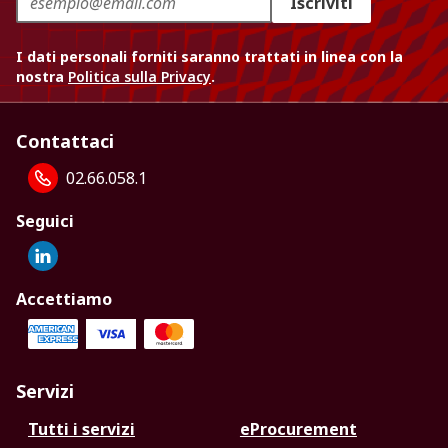
Iscriviti
I dati personali forniti saranno trattati in linea con la
nostra
Politica sulla Privacy
.
Contattaci
02.66.058.1
Seguici
Accettiamo
Servizi
Tutti i servizi
eProcurement