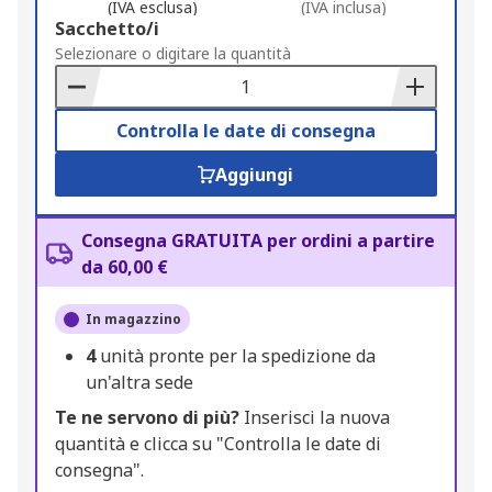
(IVA esclusa)
(IVA inclusa)
Add
Sacchetto/i
to
Selezionare o digitare la quantità
Basket
Controlla le date di consegna
Aggiungi
Consegna GRATUITA per ordini a partire
da 60,00 €
In magazzino
4
unità pronte per la spedizione da
un'altra sede
Te ne servono di più?
Inserisci la nuova
quantità e clicca su "Controlla le date di
consegna".