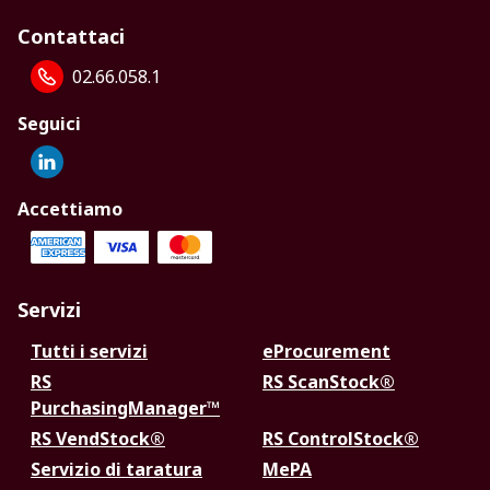
Contattaci
02.66.058.1
Seguici
Accettiamo
Servizi
Tutti i servizi
eProcurement
RS
RS ScanStock®
PurchasingManager™
RS VendStock®
RS ControlStock®
Servizio di taratura
MePA