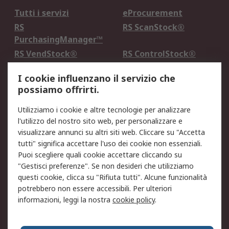
Tutti i servizi
eProcurement
RS
RS ScanStock®
PurchasingManager™
RS VendStock®
RS ControlStock®
Servizio di taratura
MePA
I cookie influenzano il servizio che
possiamo offrirti.
Legale
Utilizziamo i cookie e altre tecnologie per analizzare
Informativa Cookie
Informativa Privacy -
l'utilizzo del nostro sito web, per personalizzare e
Aggiornata
visualizzare annunci su altri siti web. Cliccare su "Accetta
Email Security
Termini d'uso
tutti" significa accettare l'uso dei cookie non essenziali.
Condizioni di vendita
Condizioni generali di
Puoi scegliere quali cookie accettare cliccando su
servizio
"Gestisci preferenze". Se non desideri che utilizziamo
questi cookie, clicca su "Rifiuta tutti". Alcune funzionalità
Etica e responsabilità
potrebbero non essere accessibili. Per ulteriori
informazioni, leggi la nostra
cookie policy
.
Chi Siamo
Chi Siamo
Contattaci