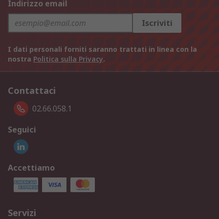
Indirizzo email
Iscriviti
I dati personali forniti saranno trattati in linea con la
nostra
Politica sulla Privacy
.
Contattaci
02.66.058.1
Seguici
Accettiamo
Servizi