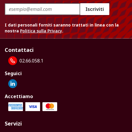
Iscriviti
I dati personali forniti saranno trattati in linea con la
nostra
Politica sulla Privacy
.
Contattaci
02.66.058.1
Seguici
Accettiamo
Servizi