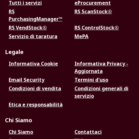
Tutti i servizi
eProcurement
RS
RS ScanStock®
PurchasingManager™
RS VendStock®
RS ControlStock®
Servizio di taratura
MePA
Legale
Informativa Cookie
Informativa Privacy -
Aggiornata
Email Security
Termini d'uso
Condizioni di vendita
Condizioni generali di
servizio
Etica e responsabilità
Chi Siamo
Chi Siamo
Contattaci