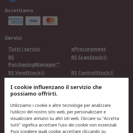
Accettiamo
Servizi
Tutti i servizi
eProcurement
RS
RS ScanStock®
PurchasingManager™
RS VendStock®
RS ControlStock®
Servizio di taratura
MePA
I cookie influenzano il servizio che
possiamo offrirti.
Legale
Utilizziamo i cookie e altre tecnologie per analizzare
Informativa Cookie
Informativa Privacy -
l'utilizzo del nostro sito web, per personalizzare e
Aggiornata
visualizzare annunci su altri siti web. Cliccare su "Accetta
Email Security
Termini d'uso
tutti" significa accettare l'uso dei cookie non essenziali.
Condizioni di vendita
Condizioni generali di
Puoi scegliere quali cookie accettare cliccando su