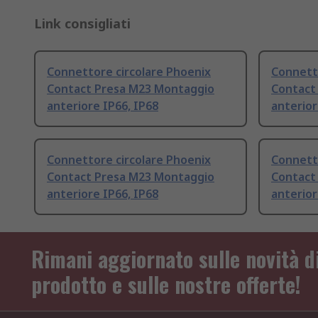
Link consigliati
Connettore circolare Phoenix
Connetto
Contact Presa M23 Montaggio
Contact
anteriore IP66, IP68
anterior
Connettore circolare Phoenix
Connetto
Contact Presa M23 Montaggio
Contact
anteriore IP66, IP68
anterior
Rimani aggiornato sulle novità d
prodotto e sulle nostre offerte!