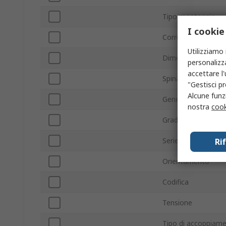
Tipo montaggio
I cookie
Corrente
Utilizziamo 
Dimensione conne
personalizza
accettare l
Spina/Presa
"Gestisci pr
Alcune funzi
Genere contatto
nostra
cook
Grado IP
Serie
Ri
Orientamento
Codifica
Tensione
Tipo di accoppiam