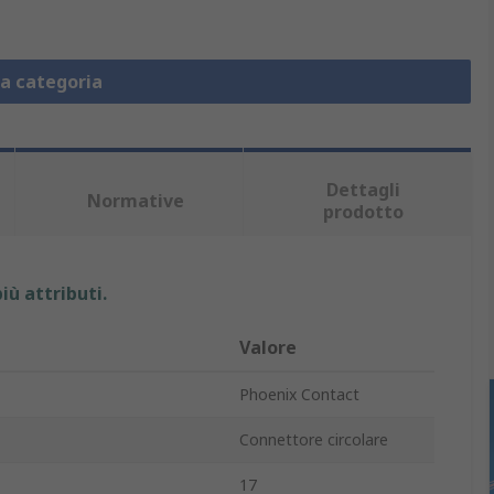
la categoria
Dettagli
Normative
prodotto
iù attributi.
Valore
Phoenix Contact
Connettore circolare
17