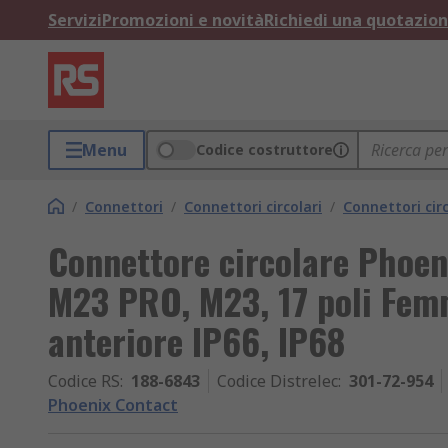
Servizi
Promozioni e novità
Richiedi una quotazio
Menu
Codice costruttore
/
Connettori
/
Connettori circolari
/
Connettori circ
Connettore circolare Phoen
M23 PRO, M23, 17 poli Fem
anteriore IP66, IP68
Codice RS
:
188-6843
Codice Distrelec
:
301-72-954
Phoenix Contact