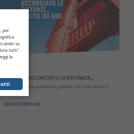
, per
ignifica
liccando su
uta tutti".
eggi la
ABBIAMO ACCORCIATO LE DISTANZE...
utti
Approfitta della spedizione gratuita con ordini da 60 €
(IVA esclusa).
Approfittane ora