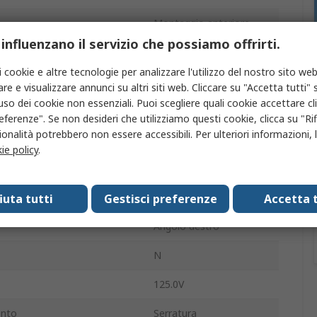
Montaggio anteriore
 influenzano il servizio che possiamo offrirti.
8A
i cookie e altre tecnologie per analizzare l'utilizzo del nostro sito web
ttore
M23
re e visualizzare annunci su altri siti web. Cliccare su "Accetta tutti" s
'uso dei cookie non essenziali. Puoi scegliere quali cookie accettare c
Presa
eferenze". Se non desideri che utilizziamo questi cookie, clicca su "Rifi
onalità potrebbero non essere accessibili. Per ulteriori informazioni, l
Femmina
ie policy
.
IP66, IP68
M23 PRO
fiuta tutti
Gestisci preferenze
Accetta t
Angolo destro
N
125.0V
ento
Serratura