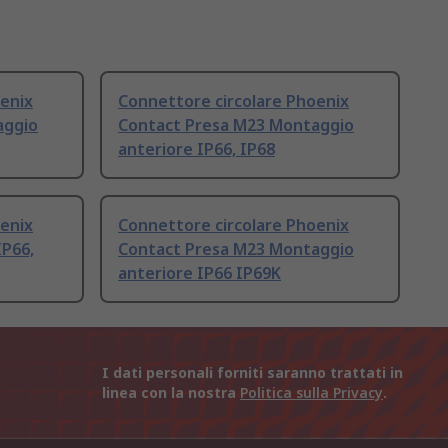
enix
Connettore circolare Phoenix
aggio
Contact Presa M23 Montaggio
anteriore IP66, IP68
enix
Connettore circolare Phoenix
IP66,
Contact Presa M23 Montaggio
anteriore IP66 IP69K
I dati personali forniti saranno trattati in
linea con la nostra
Politica sulla Privacy
.