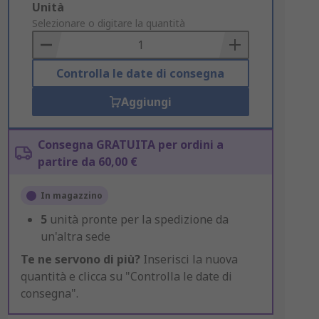
Add
Unità
to
Selezionare o digitare la quantità
Basket
Controlla le date di consegna
Aggiungi
Consegna GRATUITA per ordini a
partire da 60,00 €
In magazzino
5
unità pronte per la spedizione da
un'altra sede
Te ne servono di più?
Inserisci la nuova
quantità e clicca su "Controlla le date di
consegna".