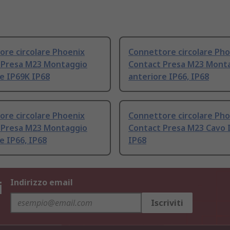
re circolare Phoenix
Connettore circolare Pho
 Presa M23 Montaggio
Contact Presa M23 Mont
e IP69K IP68
anteriore IP66, IP68
re circolare Phoenix
Connettore circolare Pho
 Presa M23 Montaggio
Contact Presa M23 Cavo 
e IP66, IP68
IP68
i
Indirizzo email
Iscriviti