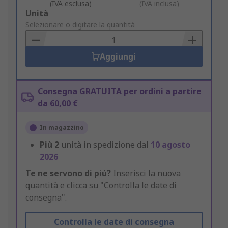
(IVA esclusa)
(IVA inclusa)
Add
Unità
to
Selezionare o digitare la quantità
Basket
Aggiungi
Consegna GRATUITA per ordini a partire
da 60,00 €
In magazzino
Più
2
unità in spedizione dal
10 agosto
2026
Te ne servono di più?
Inserisci la nuova
quantità e clicca su "Controlla le date di
consegna".
Controlla le date di consegna