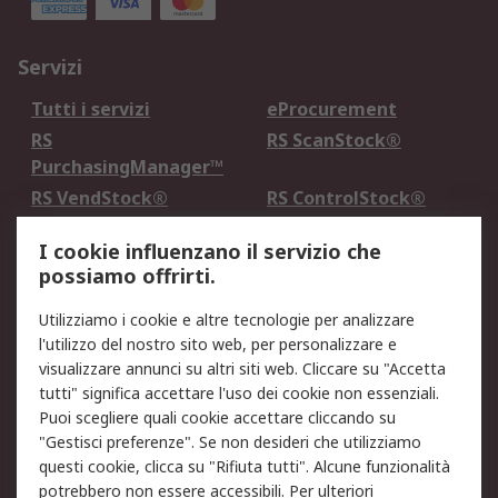
Servizi
Tutti i servizi
eProcurement
RS
RS ScanStock®
PurchasingManager™
RS VendStock®
RS ControlStock®
Servizio di taratura
MePA
I cookie influenzano il servizio che
possiamo offrirti.
Legale
Utilizziamo i cookie e altre tecnologie per analizzare
Informativa Cookie
Informativa Privacy -
l'utilizzo del nostro sito web, per personalizzare e
Aggiornata
visualizzare annunci su altri siti web. Cliccare su "Accetta
Email Security
Termini d'uso
tutti" significa accettare l'uso dei cookie non essenziali.
Condizioni di vendita
Condizioni generali di
Puoi scegliere quali cookie accettare cliccando su
servizio
"Gestisci preferenze". Se non desideri che utilizziamo
questi cookie, clicca su "Rifiuta tutti". Alcune funzionalità
Etica e responsabilità
potrebbero non essere accessibili. Per ulteriori