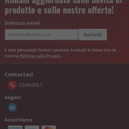
prodotto e sulle nostre offerte!
Indirizzo email
Iscriviti
I dati personali forniti saranno trattati in linea con la
nostra
Politica sulla Privacy
.
Contattaci
02.66.058.1
Seguici
Accettiamo