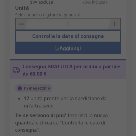
(IVA esclusa)
(IVA inclusa)
Add
Unità
to
Selezionare o digitare la quantità
Basket
Controlla le date di consegna
Aggiungi
Consegna GRATUITA per ordini a partire
da 60,00 €
In magazzino
17
unità pronte per la spedizione da
un'altra sede
Te ne servono di più?
Inserisci la nuova
quantità e clicca su "Controlla le date di
consegna".