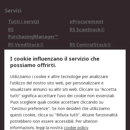
Servizi
Tutti i servizi
eProcurement
RS
RS ScanStock®
PurchasingManager™
RS VendStock®
RS ControlStock®
Servizio di taratura
MePA
I cookie influenzano il servizio che
possiamo offrirti.
Legale
Utilizziamo i cookie e altre tecnologie per analizzare
Informativa Cookie
Informativa Privacy -
l'utilizzo del nostro sito web, per personalizzare e
Aggiornata
visualizzare annunci su altri siti web. Cliccare su "Accetta
Email Security
Termini d'uso
tutti" significa accettare l'uso dei cookie non essenziali.
Condizioni di vendita
Condizioni generali di
Puoi scegliere quali cookie accettare cliccando su
servizio
"Gestisci preferenze". Se non desideri che utilizziamo
questi cookie, clicca su "Rifiuta tutti". Alcune funzionalità
Etica e responsabilità
potrebbero non essere accessibili. Per ulteriori
informazioni, leggi la nostra
cookie policy
.