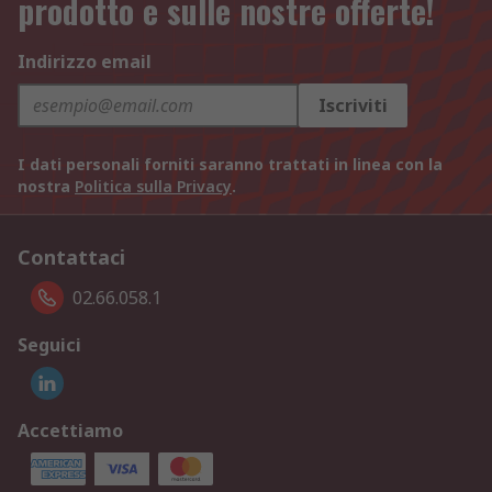
prodotto e sulle nostre offerte!
Indirizzo email
Iscriviti
I dati personali forniti saranno trattati in linea con la
nostra
Politica sulla Privacy
.
Contattaci
02.66.058.1
Seguici
Accettiamo