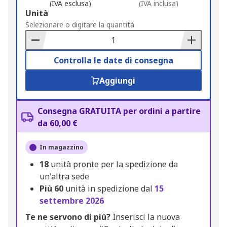
(IVA esclusa)
(IVA inclusa)
Add
Unità
to
Selezionare o digitare la quantità
Basket
Controlla le date di consegna
Aggiungi
Consegna GRATUITA per ordini a partire
da 60,00 €
In magazzino
18
unità pronte per la spedizione da
un'altra sede
Più
60
unità in spedizione dal
15
settembre 2026
Te ne servono di più?
Inserisci la nuova