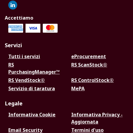
Accettiamo
Servizi
Tutti i servizi
eProcurement
RS
RS ScanStock®
PurchasingManager™
RS VendStock®
RS ControlStock®
Servizio di taratura
MePA
Legale
Informativa Cookie
Informativa Privacy -
Aggiornata
Email Security
Termini d'uso