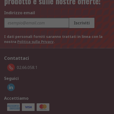
prodotto e sulle nostre offerte!
Indirizzo email
Iscriviti
I dati personali forniti saranno trattati in linea con la
nostra
Politica sulla Privacy
.
Contattaci
02.66.058.1
Seguici
Accettiamo