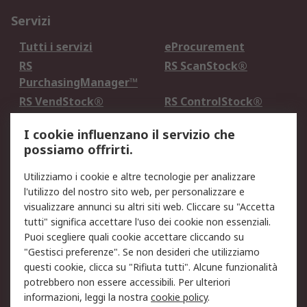
Servizi
Tutti i servizi
eProcurement
RS
RS ScanStock®
PurchasingManager™
RS VendStock®
RS ControlStock®
Servizio di taratura
MePA
I cookie influenzano il servizio che
possiamo offrirti.
Legale
Utilizziamo i cookie e altre tecnologie per analizzare
Informativa Cookie
Informativa Privacy -
l'utilizzo del nostro sito web, per personalizzare e
Aggiornata
visualizzare annunci su altri siti web. Cliccare su "Accetta
Email Security
Termini d'uso
tutti" significa accettare l'uso dei cookie non essenziali.
Condizioni di vendita
Condizioni generali di
Puoi scegliere quali cookie accettare cliccando su
servizio
"Gestisci preferenze". Se non desideri che utilizziamo
questi cookie, clicca su "Rifiuta tutti". Alcune funzionalità
Etica e responsabilità
potrebbero non essere accessibili. Per ulteriori
informazioni, leggi la nostra
cookie policy
.
Chi Siamo