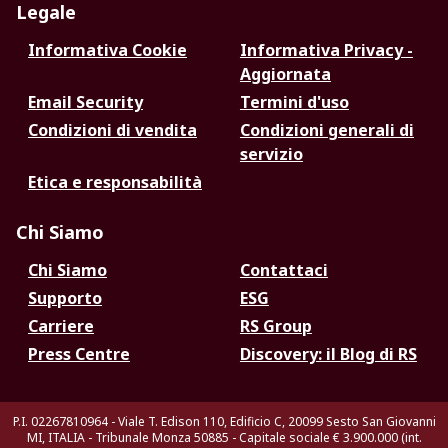
Legale
Informativa Cookie
Informativa Privacy -
Aggiornata
Email Security
Termini d'uso
Condizioni di vendita
Condizioni generali di
servizio
Etica e responsabilità
Chi Siamo
Chi Siamo
Contattaci
Supporto
ESG
Carriere
RS Group
Press Centre
Discovery: il Blog di RS
P.I. 02267810964 - Viale T. Edison 110, Edificio C, 20099 Sesto San Giovanni
MI, ITALIA - Tribunale Monza 50885 - Capitale sociale € 3.900.000 (int.