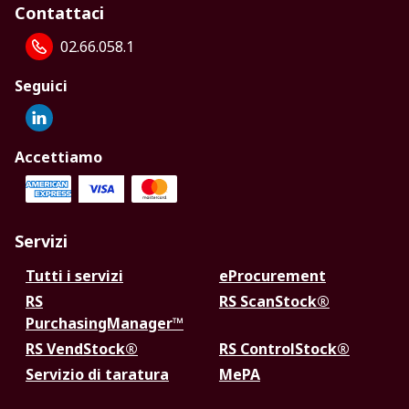
Contattaci
02.66.058.1
Seguici
Accettiamo
Servizi
Tutti i servizi
eProcurement
RS
RS ScanStock®
PurchasingManager™
RS VendStock®
RS ControlStock®
Servizio di taratura
MePA