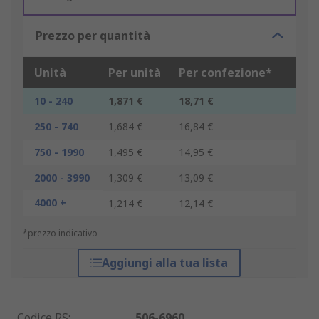
Prezzo per quantità
Unità
Per unità
Per confezione*
10 - 240
1,871 €
18,71 €
250 - 740
1,684 €
16,84 €
750 - 1990
1,495 €
14,95 €
2000 - 3990
1,309 €
13,09 €
4000 +
1,214 €
12,14 €
*prezzo indicativo
Aggiungi alla tua lista
Codice RS
:
506-6960