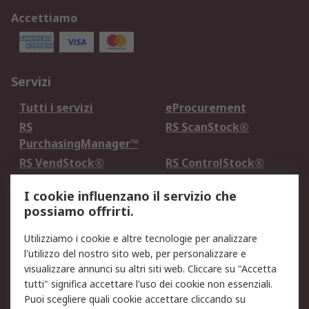
Accettiamo
Servizi
Tutti i servizi
eProcurement
RS
RS ScanStock®
PurchasingManager™
RS VendStock®
RS ControlStock®
Servizio di taratura
MePA
I cookie influenzano il servizio che
possiamo offrirti.
Legale
Utilizziamo i cookie e altre tecnologie per analizzare
Informativa Cookie
Informativa Privacy -
l'utilizzo del nostro sito web, per personalizzare e
Aggiornata
visualizzare annunci su altri siti web. Cliccare su "Accetta
Email Security
Termini d'uso
tutti" significa accettare l'uso dei cookie non essenziali.
Condizioni di vendita
Condizioni generali di
Puoi scegliere quali cookie accettare cliccando su