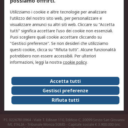
possiamo offrirti.
Legale
Utilizziamo i cookie e altre tecnologie per analizzare
Informativa Cookie
Informativa Privacy -
l'utilizzo del nostro sito web, per personalizzare e
Aggiornata
visualizzare annunci su altri siti web. Cliccare su "Accetta
Email Security
Termini d'uso
tutti" significa accettare l'uso dei cookie non essenziali.
Condizioni di vendita
Condizioni generali di
Puoi scegliere quali cookie accettare cliccando su
servizio
"Gestisci preferenze". Se non desideri che utilizziamo
questi cookie, clicca su "Rifiuta tutti". Alcune funzionalità
Etica e responsabilità
potrebbero non essere accessibili. Per ulteriori
informazioni, leggi la nostra
cookie policy
.
Chi Siamo
Chi Siamo
Contattaci
Accetta tutti
Supporto
ESG
Gestisci preferenze
Carriere
RS Group
Rifiuta tutti
Press Centre
Discovery: il Blog di RS
P.I. 02267810964 - Viale T. Edison 110, Edificio C, 20099 Sesto San Giovanni
MI, ITALIA - Tribunale Monza 50885 - Capitale sociale € 3.900.000 (int.