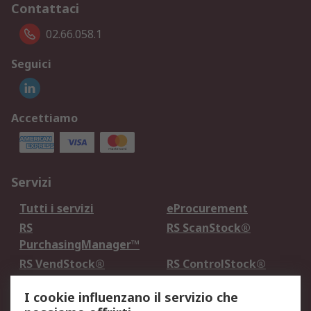
Contattaci
02.66.058.1
Seguici
Accettiamo
Servizi
Tutti i servizi
eProcurement
RS
RS ScanStock®
PurchasingManager™
RS VendStock®
RS ControlStock®
Servizio di taratura
MePA
I cookie influenzano il servizio che