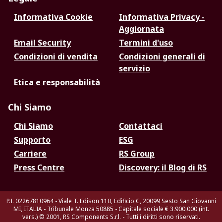
Informativa Cookie
Informativa Privacy -
Aggiornata
Email Security
Termini d'uso
Condizioni di vendita
Condizioni generali di
servizio
Etica e responsabilità
Chi Siamo
Chi Siamo
Contattaci
Supporto
ESG
Carriere
RS Group
Press Centre
Discovery: il Blog di RS
P.I. 02267810964 - Viale T. Edison 110, Edificio C, 20099 Sesto San Giovanni
MI, ITALIA - Tribunale Monza 50885 - Capitale sociale € 3.900.000 (int.
vers.)
© 2001, RS Components S.r.l. - Tutti i diritti sono riservati.