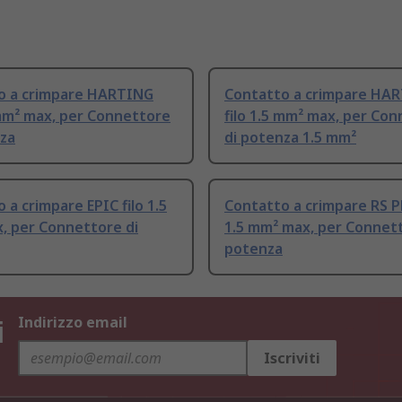
o a crimpare HARTING
Contatto a crimpare HA
 mm² max, per Connettore
filo 1.5 mm² max, per Co
nza
di potenza 1.5 mm²
 a crimpare EPIC filo 1.5
Contatto a crimpare RS P
, per Connettore di
1.5 mm² max, per Connett
potenza
i
Indirizzo email
Iscriviti