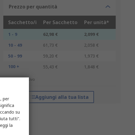
Prezzo per quantità
Sacchetto/i
Per Sacchetto
Per unità*
1 - 9
62,98 €
2,099 €
10 - 49
61,73 €
2,058 €
50 - 99
59,20 €
1,973 €
100 +
55,43 €
1,848 €
*prezzo indicativo
Aggiungi alla tua lista
, per
ignifica
liccando su
uta tutti".
eggi la