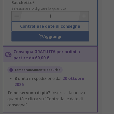
Add
Sacchetto/i
to
Selezionare o digitare la quantità
Basket
Controlla le date di consegna
Aggiungi
Consegna GRATUITA per ordini a
partire da 60,00 €
Temporaneamente esaurito
8
unità in spedizione dal
20 ottobre
2026
Te ne servono di più?
Inserisci la nuova
quantità e clicca su "Controlla le date di
consegna".