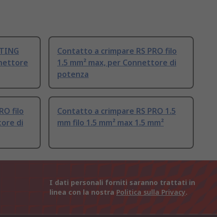
RTING
Contatto a crimpare RS PRO filo
nnettore
1.5 mm² max, per Connettore di
potenza
RO filo
Contatto a crimpare RS PRO 1.5
ore di
mm filo 1.5 mm² max 1.5 mm²
I dati personali forniti saranno trattati in
linea con la nostra
Politica sulla Privacy
.