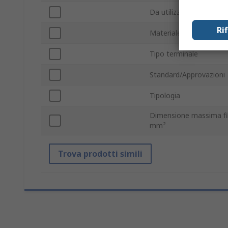
Da utilizzare con
Ri
Materiale contatti
Tipo terminale
Standard/Approvazioni
Tipologia
Dimensione massima fi
mm²
Trova prodotti simili