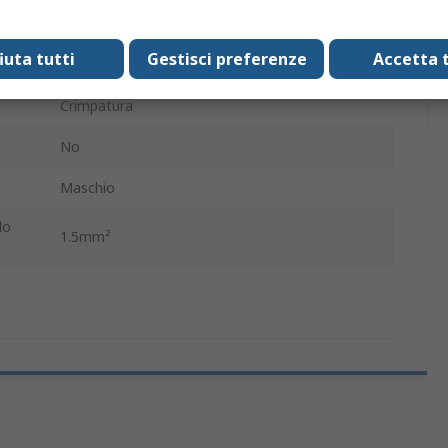
Connettore di potenza per impieghi pesanti
fiuta tutti
Gestisci preferenze
Accetta t
Lega di rame
Crimpatura
No
Maschio
lo
1.5mm²