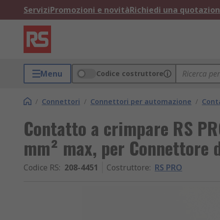
Servizi
Promozioni e novità
Richiedi una quotazio
Menu
Codice costruttore
/
Connettori
/
Connettori per automazione
/
Conta
Contatto a crimpare RS PRO
mm² max, per Connettore d
Codice RS
:
208-4451
Costruttore
:
RS PRO