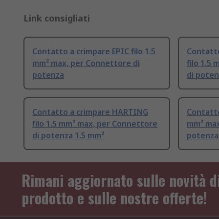
Link consigliati
Contatto a crimpare EPIC filo 1.5
Contatt
mm² max, per Connettore di
filo 1.5
potenza
di pote
Contatto a crimpare HARTING
Contatto
filo 1.5 mm² max, per Connettore
mm² max
di potenza 1.5 mm²
potenza
Rimani aggiornato sulle novità d
prodotto e sulle nostre offerte!