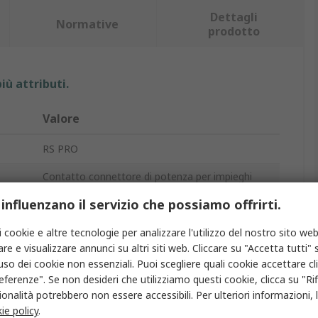
Dettagli
Normative
prodotto
iù attributi.
Valore
RS PRO
Contatto connettore di potenza per impieghi
pesanti
 influenzano il servizio che possiamo offrirti.
RS-CDGM
i cookie e altre tecnologie per analizzare l'utilizzo del nostro sito web
10A
re e visualizzare annunci su altri siti web. Cliccare su "Accetta tutti" s
'uso dei cookie non essenziali. Puoi scegliere quali cookie accettare c
Contatto a crimpare
eferenze". Se non desideri che utilizziamo questi cookie, clicca su "Rifi
onalità potrebbero non essere accessibili. Per ulteriori informazioni, l
Oro
ie policy
.