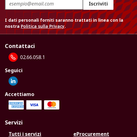
Iscriviti
I dati personali forniti saranno trattati in linea con la
nostra
Politica sulla Privacy
.
Contattaci
02.66.058.1
Seguici
Accettiamo
Servizi
Tutti i servizi
eProcurement