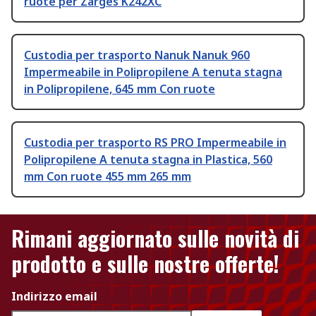
ruote per Zarges K242XC
Custodia per trasporto Nanuk Nanuk 960
Impermeabile in Polipropilene A tenuta stagna
in Polipropilene, 645 mm Con ruote
Custodia per trasporto RS PRO Impermeabile in
Polipropilene A tenuta stagna in Plastica, 560
mm Con ruote 455 mm 265 mm
Rimani aggiornato sulle novità di
prodotto e sulle nostre offerte!
Indirizzo email