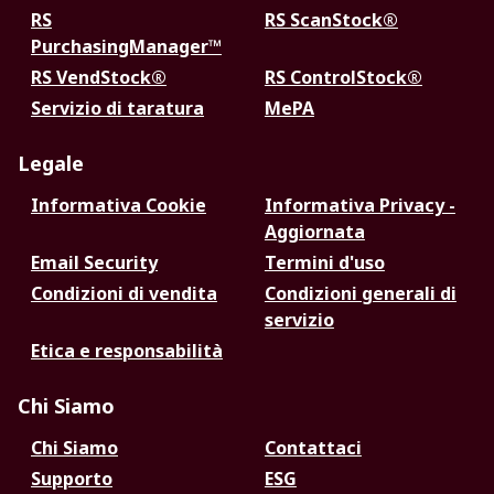
RS
RS ScanStock®
PurchasingManager™
RS VendStock®
RS ControlStock®
Servizio di taratura
MePA
Legale
Informativa Cookie
Informativa Privacy -
Aggiornata
Email Security
Termini d'uso
Condizioni di vendita
Condizioni generali di
servizio
Etica e responsabilità
Chi Siamo
Chi Siamo
Contattaci
Supporto
ESG