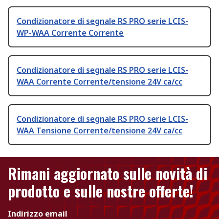
Condizionatore di segnale RS PRO serie LCIS-
WP-WAA Corrente Corrente
Condizionatore di segnale RS PRO serie LCIS-
WAA Corrente Corrente/tensione 24V ca/cc
Condizionatore di segnale RS PRO serie LCIS-
WAA Tensione Corrente/tensione 24V ca/cc
Rimani aggiornato sulle novità di
prodotto e sulle nostre offerte!
Indirizzo email