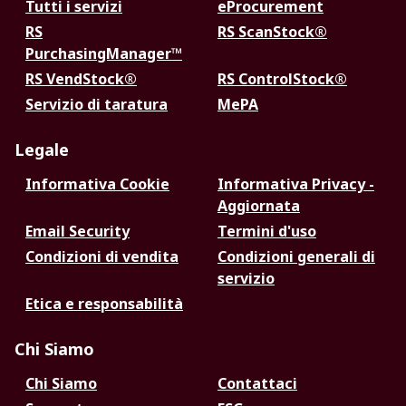
Tutti i servizi
eProcurement
RS
RS ScanStock®
PurchasingManager™
RS VendStock®
RS ControlStock®
Servizio di taratura
MePA
Legale
Informativa Cookie
Informativa Privacy -
Aggiornata
Email Security
Termini d'uso
Condizioni di vendita
Condizioni generali di
servizio
Etica e responsabilità
Chi Siamo
Chi Siamo
Contattaci