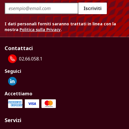
Iscriviti
I dati personali forniti saranno trattati in linea con la
nostra
Politica sulla Privacy
.
Contattaci
02.66.058.1
Seguici
Accettiamo
Servizi