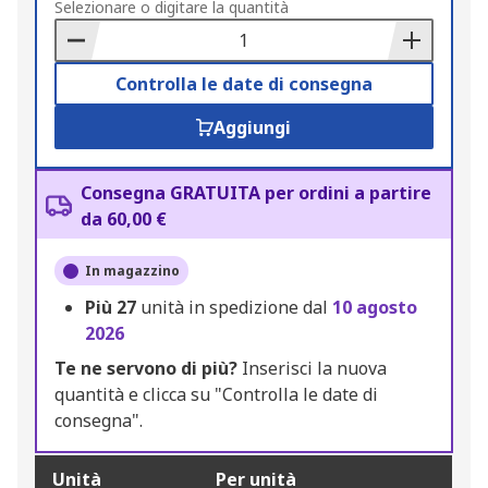
to
Selezionare o digitare la quantità
Basket
Controlla le date di consegna
Aggiungi
Consegna GRATUITA per ordini a partire
da 60,00 €
In magazzino
Più
27
unità in spedizione dal
10 agosto
2026
Te ne servono di più?
Inserisci la nuova
quantità e clicca su "Controlla le date di
consegna".
Unità
Per unità