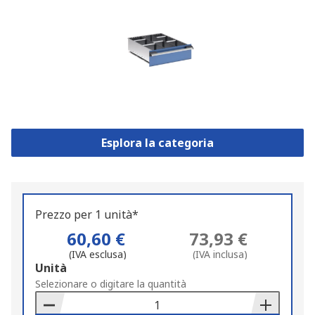
Esplora la categoria
Prezzo per 1 unità*
60,60 €
73,93 €
(IVA esclusa)
(IVA inclusa)
Add
Unità
to
Selezionare o digitare la quantità
Basket