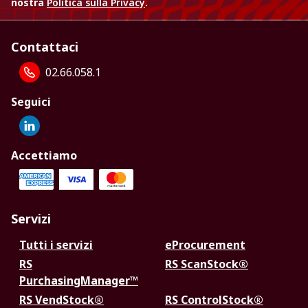
nostra
Politica sulla Privacy
.
Contattaci
02.66.058.1
Seguici
Accettiamo
Servizi
Tutti i servizi
eProcurement
RS
RS ScanStock®
PurchasingManager™
RS VendStock®
RS ControlStock®