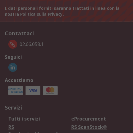
I dati personali forniti saranno trattati in linea con la
nostra
Politica sulla Privacy
.
Contattaci
02.66.058.1
Seguici
Accettiamo
Servizi
Tutti i servizi
eProcurement
RS
RS ScanStock®