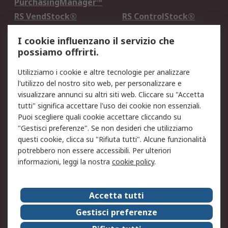
PurchasingManager™
RS VendStock®
RS ControlStock®
Servizio di taratura
MePA
I cookie influenzano il servizio che
possiamo offrirti.
Legale
Utilizziamo i cookie e altre tecnologie per analizzare
Informativa Cookie
Informativa Privacy -
l'utilizzo del nostro sito web, per personalizzare e
Aggiornata
visualizzare annunci su altri siti web. Cliccare su "Accetta
Email Security
Termini d'uso
tutti" significa accettare l'uso dei cookie non essenziali.
Condizioni di vendita
Condizioni generali di
Puoi scegliere quali cookie accettare cliccando su
servizio
"Gestisci preferenze". Se non desideri che utilizziamo
questi cookie, clicca su "Rifiuta tutti". Alcune funzionalità
Etica e responsabilità
potrebbero non essere accessibili. Per ulteriori
informazioni, leggi la nostra
cookie policy
.
Chi Siamo
Chi Siamo
Contattaci
Accetta tutti
Supporto
ESG
Gestisci preferenze
Carriere
RS Group