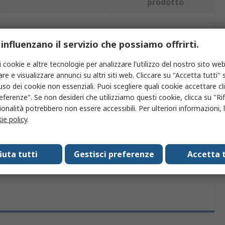
prodotto
iù attributi.
 influenzano il servizio che possiamo offrirti.
Valore
i cookie e altre tecnologie per analizzare l'utilizzo del nostro sito web
re e visualizzare annunci su altri siti web. Cliccare su "Accetta tutti" s
ZF
'uso dei cookie non essenziali. Puoi scegliere quali cookie accettare c
eferenze". Se non desideri che utilizziamo questi cookie, clicca su "Rifi
Copertura interruttore a bilanciere
onalità potrebbero non essere accessibili. Per ulteriori informazioni, l
ie policy
.
Serie WR
zioni
RoHS
fiuta tutti
Gestisci preferenze
Accetta t