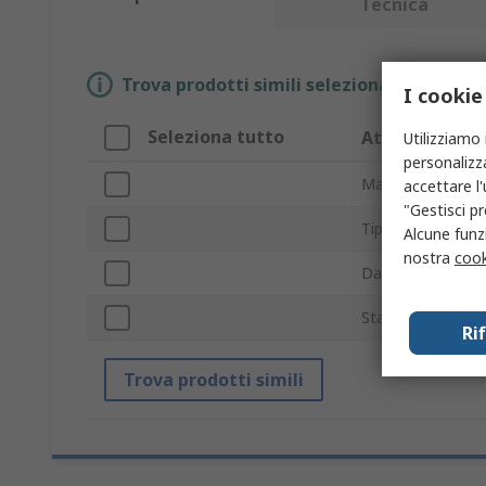
Tecnica
Trova prodotti simili selezionando uno o p
I cookie
Seleziona tutto
Attributo
Utilizziamo 
personalizza
Marchio
accettare l
"Gestisci pr
Tipo prodotto
Alcune funzi
nostra
cook
Da utilizzare con
Standard/Approva
Ri
Trova prodotti simili