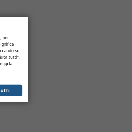
, per
ignifica
liccando su
uta tutti".
eggi la
utti