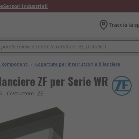
ne
Settori industriali
Traccia la s
 e componenti
/
Coperture per interruttori a bilanciere
lanciere ZF per Serie WR
6
Costruttore
:
ZF