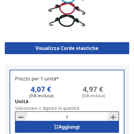
Visualizza Corde elastiche
Prezzo per 1 unità*
4,07 €
4,97 €
(IVA esclusa)
(IVA inclusa)
Add
Unità
to
Selezionare o digitare la quantità
Basket
Aggiungi