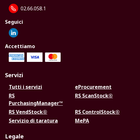
02.66.058.1
Seguici
Accettiamo
Servizi
Tutti i servizi
eProcurement
RS
RS ScanStock®
PurchasingManager™
RS VendStock®
RS ControlStock®
Servizio di taratura
MePA
Legale