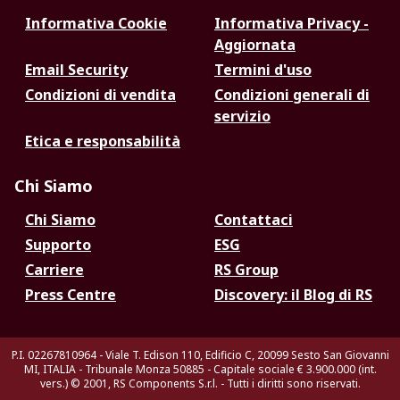
Informativa Cookie
Informativa Privacy -
Aggiornata
Email Security
Termini d'uso
Condizioni di vendita
Condizioni generali di
servizio
Etica e responsabilità
Chi Siamo
Chi Siamo
Contattaci
Supporto
ESG
Carriere
RS Group
Press Centre
Discovery: il Blog di RS
P.I. 02267810964 - Viale T. Edison 110, Edificio C, 20099 Sesto San Giovanni
MI, ITALIA - Tribunale Monza 50885 - Capitale sociale € 3.900.000 (int.
vers.)
© 2001, RS Components S.r.l. - Tutti i diritti sono riservati.