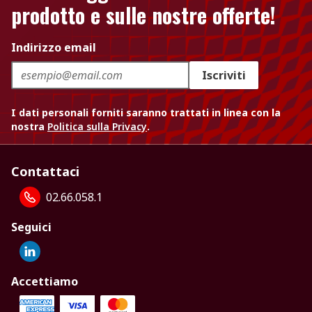
prodotto e sulle nostre offerte!
Indirizzo email
Iscriviti
I dati personali forniti saranno trattati in linea con la
nostra
Politica sulla Privacy
.
Contattaci
02.66.058.1
Seguici
Accettiamo