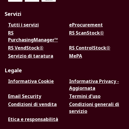
Servizi
Tutti i servizi
eProcurement
RS
RS ScanStock®
PurchasingManager™
RS VendStock®
RS ControlStock®
Servizio di taratura
MePA
Legale
Informativa Cookie
Informativa Privacy -
Aggiornata
Email Security
Termini d'uso
Condizioni di vendita
Condizioni generali di
servizio
Etica e responsabilità