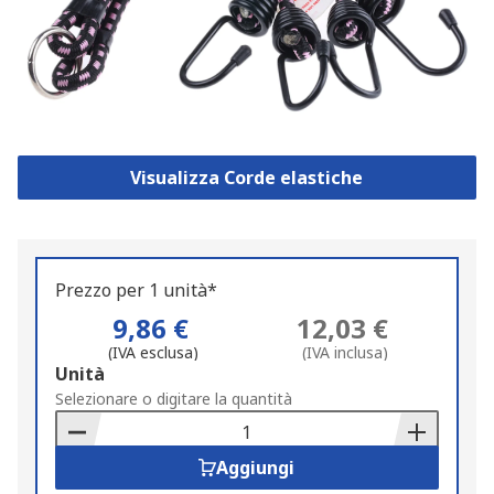
Visualizza Corde elastiche
Prezzo per 1 unità*
9,86 €
12,03 €
(IVA esclusa)
(IVA inclusa)
Add
Unità
to
Selezionare o digitare la quantità
Basket
Aggiungi