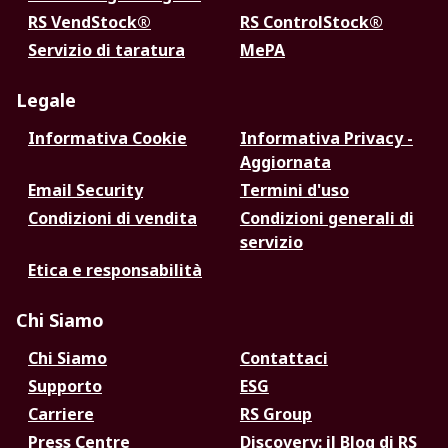
RS VendStock®
RS ControlStock®
Servizio di taratura
MePA
Legale
Informativa Cookie
Informativa Privacy -
Aggiornata
Email Security
Termini d'uso
Condizioni di vendita
Condizioni generali di
servizio
Etica e responsabilità
Chi Siamo
Chi Siamo
Contattaci
Supporto
ESG
Carriere
RS Group
Press Centre
Discovery: il Blog di RS