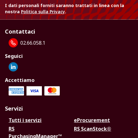
I dati personali forniti saranno trattati in linea con la
nostra
Politica sulla Privacy
.
Contattaci
02.66.058.1
Seguici
Accettiamo
Servizi
Tutti i servizi
eProcurement
RS
RS ScanStock®
PurchasingManager™