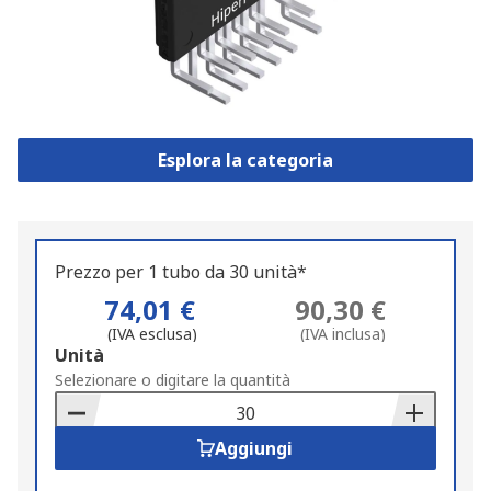
Esplora la categoria
Prezzo per 1 tubo da 30 unità*
74,01 €
90,30 €
(IVA esclusa)
(IVA inclusa)
Add
Unità
to
Selezionare o digitare la quantità
Basket
Aggiungi