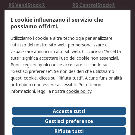
RS VendStock®
RS ControlStock®
Servizio di taratura
MePA
I cookie influenzano il servizio che
possiamo offrirti.
Legale
Utilizziamo i cookie e altre tecnologie per analizzare
Informativa Cookie
Informativa Privacy -
l'utilizzo del nostro sito web, per personalizzare e
Aggiornata
visualizzare annunci su altri siti web. Cliccare su "Accetta
Email Security
Termini d'uso
tutti" significa accettare l'uso dei cookie non essenziali.
Condizioni di vendita
Condizioni generali di
Puoi scegliere quali cookie accettare cliccando su
servizio
"Gestisci preferenze". Se non desideri che utilizziamo
questi cookie, clicca su "Rifiuta tutti". Alcune funzionalità
Etica e responsabilità
potrebbero non essere accessibili. Per ulteriori
informazioni, leggi la nostra
cookie policy
.
Chi Siamo
Chi Siamo
Contattaci
Accetta tutti
Supporto
ESG
Gestisci preferenze
Carriere
RS Group
Rifiuta tutti
Press Centre
Discovery: il Blog di RS