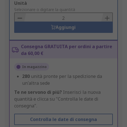
Add
Unità
to
Selezionare o digitare la quantità
Basket
Aggiungi
Consegna GRATUITA per ordini a partire
da 60,00 €
In magazzino
280
unità pronte per la spedizione da
un'altra sede
Te ne servono di più?
Inserisci la nuova
quantità e clicca su "Controlla le date di
consegna".
Controlla le date di consegna