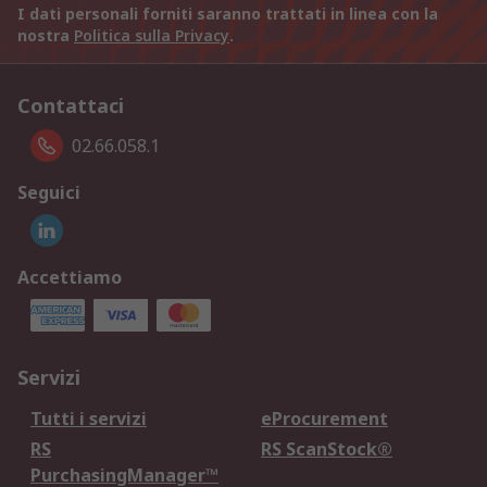
I dati personali forniti saranno trattati in linea con la
nostra
Politica sulla Privacy
.
Contattaci
02.66.058.1
Seguici
Accettiamo
Servizi
Tutti i servizi
eProcurement
RS
RS ScanStock®
PurchasingManager™