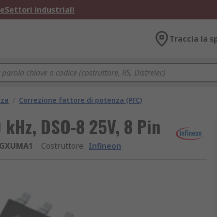
ne
Settori industriali
Traccia la s
nza
/
Correzione fattore di potenza (PFC)
0 kHz, DSO-8 25V, 8 Pin
2GXUMA1
Costruttore
:
Infineon