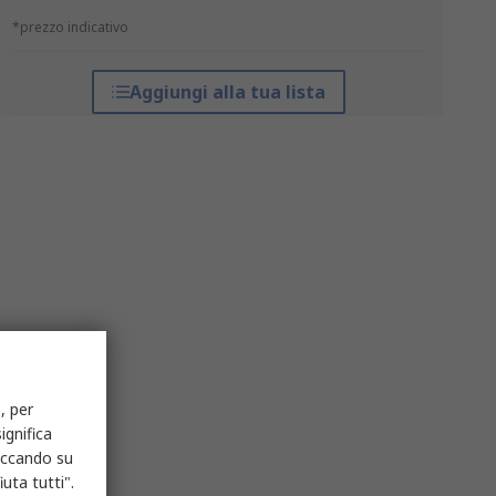
*prezzo indicativo
Aggiungi alla tua lista
, per
ignifica
liccando su
uta tutti".