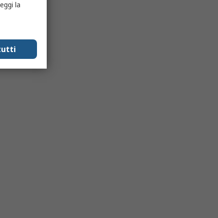
eggi la
utti