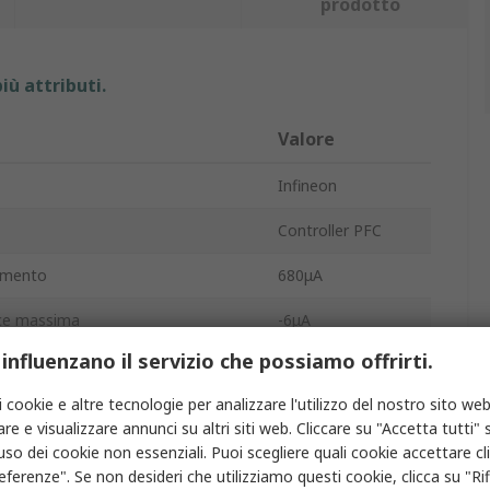
prodotto
iù attributi.
Valore
Infineon
Controller PFC
iamento
680μA
rce massima
-6μA
 influenzano il servizio che possiamo offrirti.
ommutazione
100kHz
i cookie e altre tecnologie per analizzare l'utilizzo del nostro sito web
entazione
-435mA
re e visualizzare annunci su altri siti web. Cliccare su "Accetta tutti" s
'uso dei cookie non essenziali. Puoi scegliere quali cookie accettare c
Superficie
eferenze". Se non desideri che utilizziamo questi cookie, clicca su "Rifi