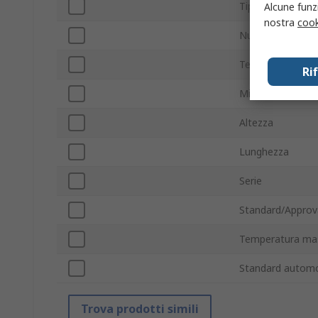
Tipo di package
Alcune funzi
nostra
cook
Numero pin
Tensione massim
Ri
Minima temperat
Altezza
Lunghezza
Serie
Standard/Approv
Temperatura ma
Standard automob
Trova prodotti simili