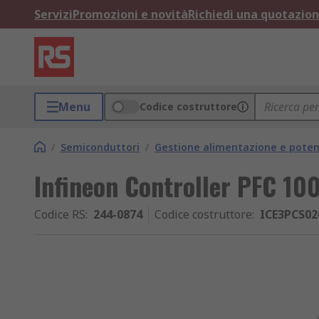
Servizi
Promozioni e novità
Richiedi una quotazio
Menu
Codice costruttore
/
Semiconduttori
/
Gestione alimentazione e pote
Infineon Controller PFC 10
Codice RS
:
244-0874
Codice costruttore
:
ICE3PCS0