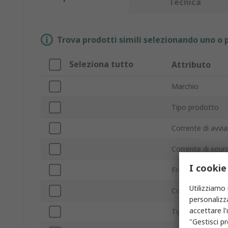
Tecnica
Trova prodotti simili selezionando uno o p
Seleziona tutto
Attributo
Marchio
Tipo prodotto
Corrente di avv
Corrente di sou
I cookie
Frequenza di c
Utilizziamo 
Corrente di alim
personalizza
accettare l
Tipo montaggio
"Gestisci pr