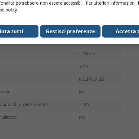
DSO-8
onalità potrebbero non essere accessibili. Per ulteriori informazioni, l
ie policy
.
8
a di alimentazione
25V
fiuta tutti
Gestisci preferenze
Accetta t
ura operativa
-40°C
1.75mm
5mm
ICE3PCS02G
azioni
No
ssima di funzionamento
150°C
ilistico
No