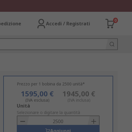
0
pedizione
Accedi / Registrati
Prezzo per 1 bobina da 2500 unità*
1595,00 €
1945,00 €
(IVA esclusa)
(IVA inclusa)
Add
Unità
to
Selezionare o digitare la quantità
Basket
Aggiungi