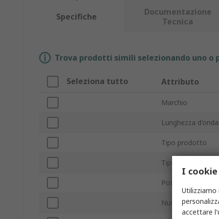
Documentazione
Specifiche
Tecnica
Trova prodotti simili selezionando uno o p
Seleziona tutto
Attributo
Marchio
Lunghezza d'onda 
Tipo prodotto
Tipo laser
I cookie
Potenza uscita ot
Utilizziamo 
personalizza
Numero aghi
accettare l