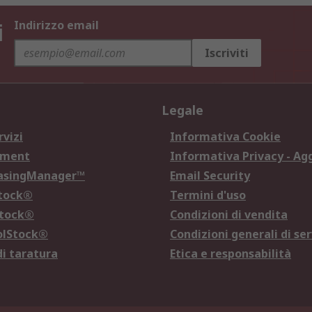
i
Indirizzo email
Iscriviti
Legale
rvizi
Informativa Cookie
ement
Informativa Privacy - Ag
hasingManager™
Email Security
Stock®
Termini d'uso
Stock®
Condizioni di vendita
olStock®
Condizioni generali di ser
di taratura
Etica e responsabilità