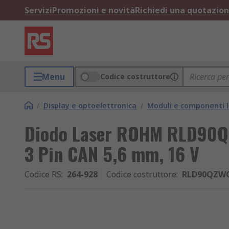
Servizi
Promozioni e novità
Richiedi una quotazio
Menu
Codice costruttore
/
Display e optoelettronica
/
Moduli e componenti l
Diodo Laser ROHM RLD90Q
3 Pin CAN 5,6 mm, 16 V
Codice RS
:
264-928
Codice costruttore
:
RLD90QZWC