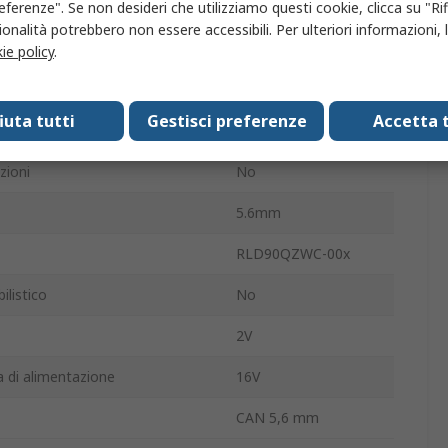
eferenze". Se non desideri che utilizziamo questi cookie, clicca su "Rifi
Foro passante
onalità potrebbero non essere accessibili. Per ulteriori informazioni, l
a
11A
ie policy
.
ra operativa
-40°C
fiuta tutti
Gestisci preferenze
Accetta t
sima di funzionamento
85°C
zioni
No
5.6mm
RLD90QZWC-00x
listico
No
2V
 di alimentazione
16V
CAN 5,6 mm