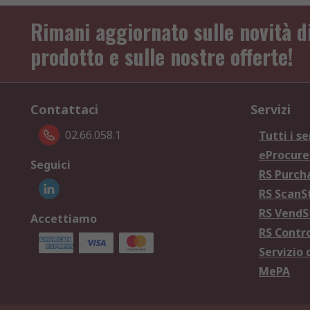
Rimani aggiornato sulle novità d
prodotto e sulle nostre offerte!
Contattaci
Servizi
02.66.058.1
Tutti i se
eProcur
Seguici
RS Purc
RS Scan
RS Vend
Accettiamo
RS Contr
Servizio 
MePA