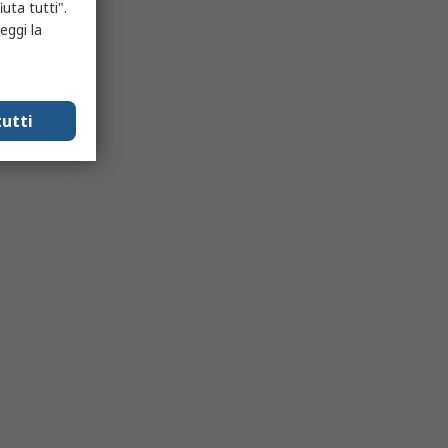
uta tutti".
eggi la
utti