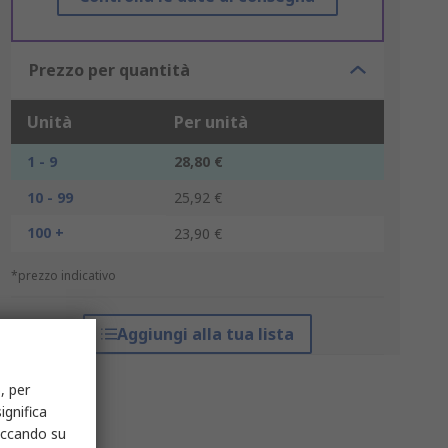
Prezzo per quantità
Unità
Per unità
1 - 9
28,80 €
10 - 99
25,92 €
100 +
23,90 €
*prezzo indicativo
Aggiungi alla tua lista
, per
ignifica
liccando su