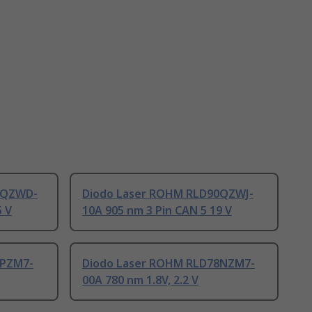
0QZWD-
Diodo Laser ROHM RLD90QZWJ-
5 V
10A 905 nm 3 Pin CAN 5 19 V
8PZM7-
Diodo Laser ROHM RLD78NZM7-
00A 780 nm 1.8V, 2.2 V