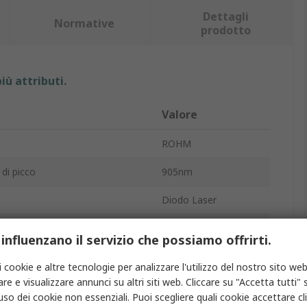
Dettagli
Normative
prodotto
iù attributi.
Valore
ROHM
di picco
905nm
Diodo Laser
Diodo
 influenzano il servizio che possiamo offrirti.
tica
25W
i cookie e altre tecnologie per analizzare l'utilizzo del nostro sito web
re e visualizzare annunci su altri siti web. Cliccare su "Accetta tutti" s
3
'uso dei cookie non essenziali. Puoi scegliere quali cookie accettare c