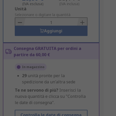
(IVA esclusa)
(IVA inclusa)
Add
Unità
to
Selezionare o digitare la quantità
Basket
Aggiungi
Consegna GRATUITA per ordini a
partire da 60,00 €
In magazzino
29
unità pronte per la
spedizione da un'altra sede
Te ne servono di più?
Inserisci la
nuova quantità e clicca su "Controlla
le date di consegna".
Controlla le date di consegna