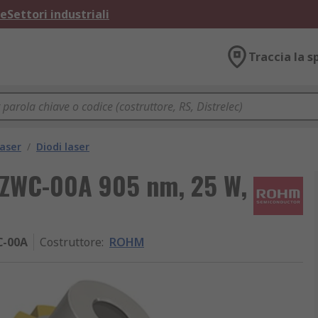
ne
Settori industriali
Traccia la s
aser
/
Diodi laser
ZWC-00A 905 nm, 25 W,
-00A
Costruttore
:
ROHM