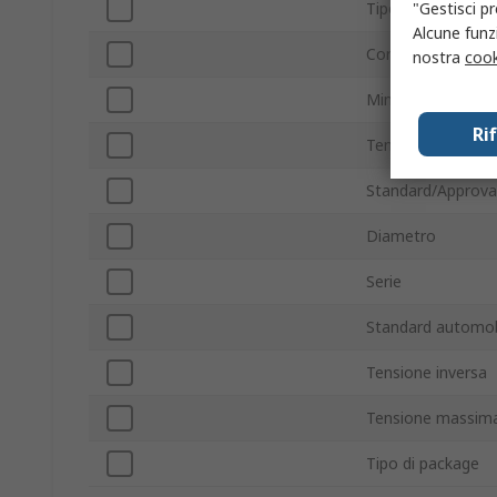
"Gestisci pr
Tipo montaggio
Alcune funzi
Corrente massim
nostra
cook
Minima temperatu
Ri
Temperatura mas
Standard/Approva
Diametro
Serie
Standard automobi
Tensione inversa
Tensione massima
Tipo di package