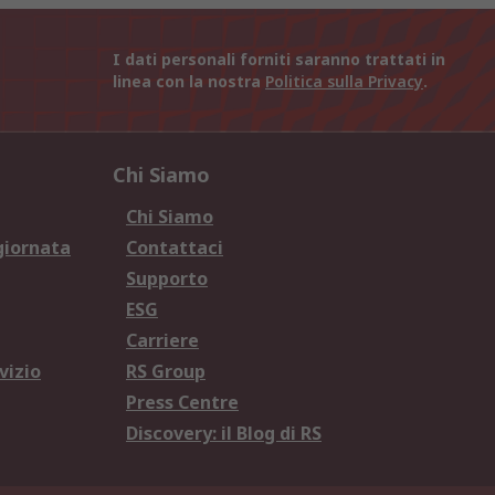
I dati personali forniti saranno trattati in
linea con la nostra
Politica sulla Privacy
.
Chi Siamo
Chi Siamo
giornata
Contattaci
Supporto
ESG
Carriere
vizio
RS Group
Press Centre
Discovery: il Blog di RS