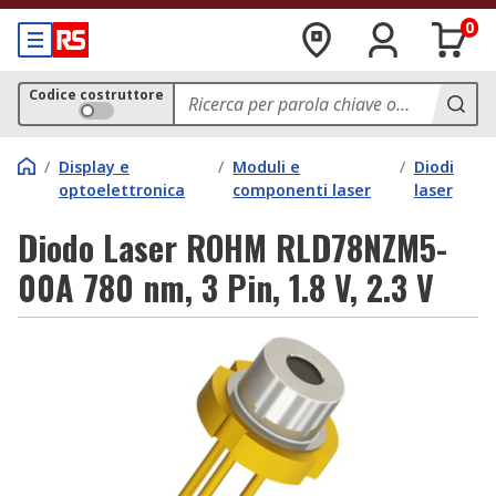
0
Codice costruttore
/
Display e
/
Moduli e
/
Diodi
optoelettronica
componenti laser
laser
Diodo Laser ROHM RLD78NZM5-
00A 780 nm, 3 Pin, 1.8 V, 2.3 V