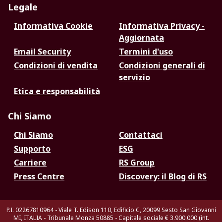
Legale
Informativa Cookie
Informativa Privacy -
Aggiornata
Email Security
Termini d'uso
Condizioni di vendita
Condizioni generali di
servizio
Etica e responsabilità
Chi Siamo
Chi Siamo
Contattaci
Supporto
ESG
Carriere
RS Group
Press Centre
Discovery: il Blog di RS
P.I. 02267810964 - Viale T. Edison 110, Edificio C, 20099 Sesto San Giovanni
MI, ITALIA - Tribunale Monza 50885 - Capitale sociale € 3.900.000 (int.