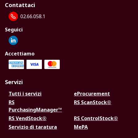
Contattaci
02.66.058.1
Seguici
Accettiamo
Servizi
Tutti i servizi
eProcurement
RS
RS ScanStock®
PurchasingManager™
RS VendStock®
RS ControlStock®
Servizio di taratura
MePA