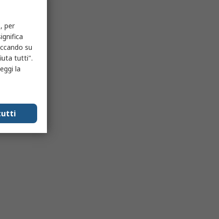
, per
ignifica
liccando su
uta tutti".
eggi la
utti