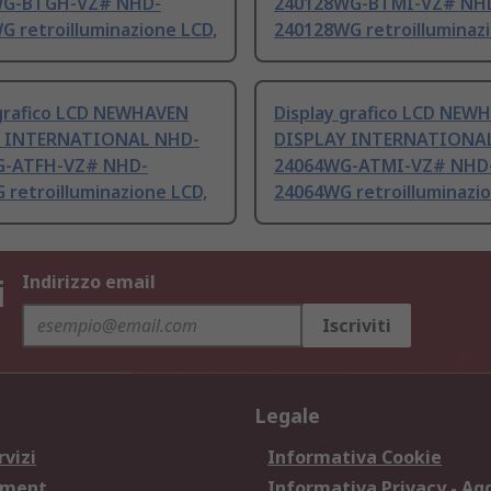
WG-BTGH-VZ# NHD-
240128WG-BTMI-VZ# NH
 retroilluminazione LCD,
240128WG retroilluminazi
 grafico LCD NEWHAVEN
Display grafico LCD NEW
Y INTERNATIONAL NHD-
DISPLAY INTERNATIONA
G-ATFH-VZ# NHD-
24064WG-ATMI-VZ# NHD
retroilluminazione LCD,
24064WG retroilluminazio
i
Indirizzo email
Iscriviti
Legale
rvizi
Informativa Cookie
ement
Informativa Privacy - Ag