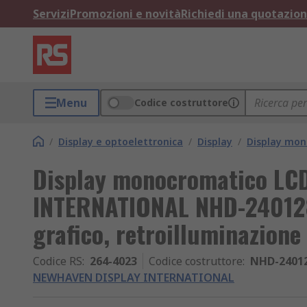
Servizi
Promozioni e novità
Richiedi una quotazio
Menu
Codice costruttore
/
Display e optoelettronica
/
Display
/
Display mon
Display monocromatico L
INTERNATIONAL NHD-24012
grafico, retroilluminazione
Codice RS
:
264-4023
Codice costruttore
:
NHD-2401
NEWHAVEN DISPLAY INTERNATIONAL