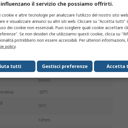
 influenzano il servizio che possiamo offrirti.
alizzazione
128 x 75 mm
i cookie e altre tecnologie per analizzare l'utilizzo del nostro sito web
re e visualizzare annunci su altri siti web. Cliccare su "Accetta tutti" s
Parallelo
'uso dei cookie non essenziali. Puoi scegliere quali cookie accettare c
Bianco
eferenze". Se non desideri che utilizziamo questi cookie, clicca su "Rifi
onalità potrebbero non essere accessibili. Per ulteriori informazioni, l
79mm
ie policy
.
Bianco
fiuta tutti
Gestisci preferenze
Accetta t
LED
36mm
erativa
-20°C
di
70°C
13mm