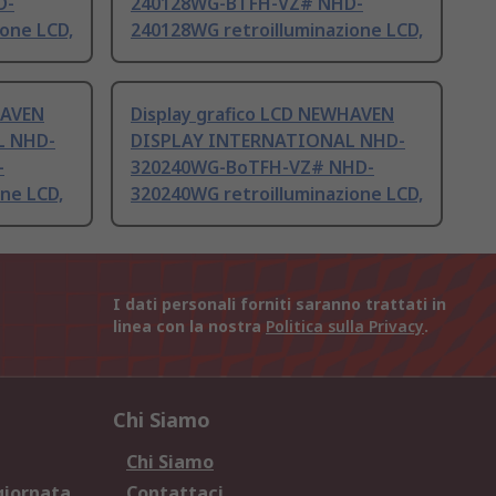
D-
240128WG-BTFH-VZ# NHD-
one LCD,
240128WG retroilluminazione LCD,
HAVEN
Display grafico LCD NEWHAVEN
L NHD-
DISPLAY INTERNATIONAL NHD-
-
320240WG-BoTFH-VZ# NHD-
ne LCD,
320240WG retroilluminazione LCD,
I dati personali forniti saranno trattati in
linea con la nostra
Politica sulla Privacy
.
Chi Siamo
Chi Siamo
giornata
Contattaci