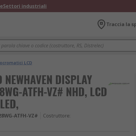
ne
Settori industriali
Traccia la s
ocromatici LCD
CD NEWHAVEN DISPLAY
8WG-ATFH-VZ# NHD, LCD
 LED,
28WG-ATFH-VZ#
Costruttore
: