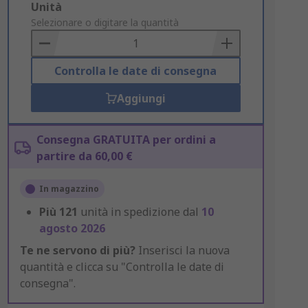
Add
Unità
to
Selezionare o digitare la quantità
Basket
Controlla le date di consegna
Aggiungi
Consegna GRATUITA per ordini a
partire da 60,00 €
In magazzino
Più
121
unità in spedizione dal
10
agosto 2026
Te ne servono di più?
Inserisci la nuova
quantità e clicca su "Controlla le date di
consegna".