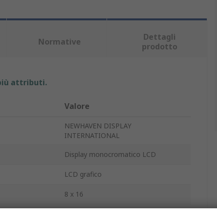
Dettagli
Normative
prodotto
iù attributi.
Valore
NEWHAVEN DISPLAY
INTERNATIONAL
Display monocromatico LCD
LCD grafico
8 x 16
240 x 128 pixel