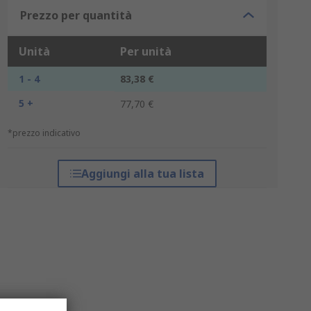
Prezzo per quantità
Unità
Per unità
1 - 4
83,38 €
5 +
77,70 €
*prezzo indicativo
Aggiungi alla tua lista