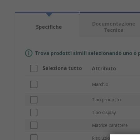
Documentazione
Specifiche
Tecnica
Trova prodotti simili selezionando uno o p
Seleziona tutto
Attributo
Marchio
Tipo prodotto
Tipo display
Matrice carattere
Risoluzione schermo