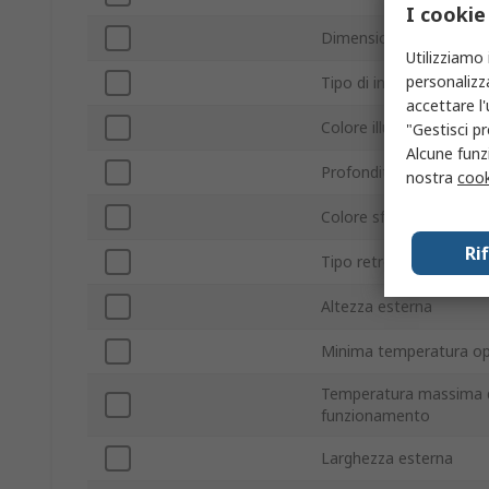
I cookie
Dimensioni area di visu
Utilizziamo 
personalizza
Tipo di interfaccia
accettare l
Colore illuminazione
"Gestisci pr
Alcune funzi
Profondità esterna
nostra
cook
Colore sfondo
Ri
Tipo retroilluminazione
Altezza esterna
Minima temperatura op
Temperatura massima 
funzionamento
Larghezza esterna