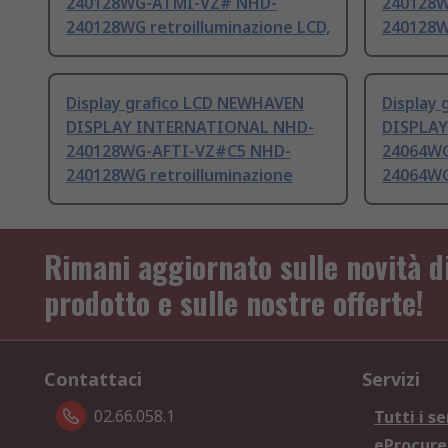
240128WG-ATMI-VZ# NHD-
240128
240128WG retroilluminazione LCD,
240128WG
Display grafico LCD NEWHAVEN
Display
DISPLAY INTERNATIONAL NHD-
DISPLA
240128WG-AFTI-VZ#C5 NHD-
24064W
240128WG retroilluminazione
24064WG 
Rimani aggiornato sulle novità d
prodotto e sulle nostre offerte!
Contattaci
Servizi
02.66.058.1
Tutti i se
eProcur