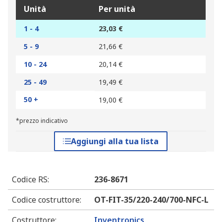
Unità
Per unità
1 - 4
23,03 €
5 - 9
21,66 €
10 - 24
20,14 €
25 - 49
19,49 €
50 +
19,00 €
*prezzo indicativo
Aggiungi alla tua lista
Codice RS
:
236-8671
Codice costruttore
:
OT-FIT-35/220-240/700-NFC-L
Costruttore
:
Inventronics