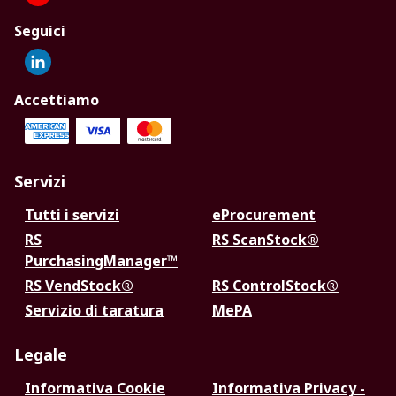
Seguici
Accettiamo
Servizi
Tutti i servizi
eProcurement
RS
RS ScanStock®
PurchasingManager™
RS VendStock®
RS ControlStock®
Servizio di taratura
MePA
Legale
Informativa Cookie
Informativa Privacy -