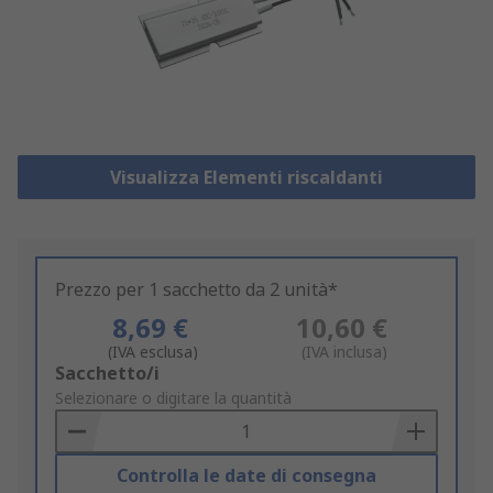
Visualizza Elementi riscaldanti
Prezzo per 1 sacchetto da 2 unità*
8,69 €
10,60 €
(IVA esclusa)
(IVA inclusa)
Add
Sacchetto/i
to
Selezionare o digitare la quantità
Basket
Controlla le date di consegna