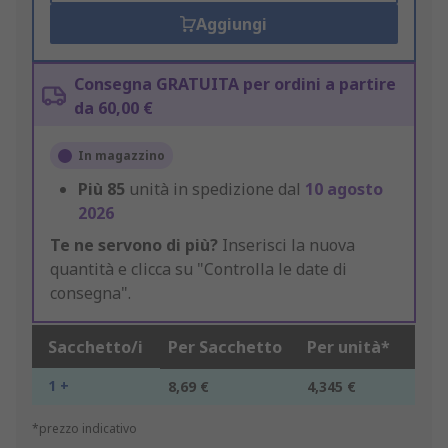
Aggiungi
Consegna GRATUITA per ordini a partire
da 60,00 €
In magazzino
Più
85
unità in spedizione dal
10 agosto
2026
Te ne servono di più?
Inserisci la nuova
quantità e clicca su "Controlla le date di
consegna".
Sacchetto/i
Per Sacchetto
Per unità*
1 +
8,69 €
4,345 €
*prezzo indicativo