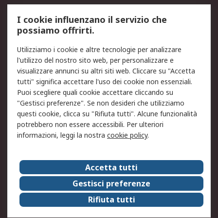
Servizio di taratura
MePA
I cookie influenzano il servizio che
possiamo offrirti.
Legale
Utilizziamo i cookie e altre tecnologie per analizzare
Informativa Cookie
Informativa Privacy -
l'utilizzo del nostro sito web, per personalizzare e
Aggiornata
visualizzare annunci su altri siti web. Cliccare su "Accetta
Email Security
Termini d'uso
tutti" significa accettare l'uso dei cookie non essenziali.
Condizioni di vendita
Condizioni generali di
Puoi scegliere quali cookie accettare cliccando su
servizio
"Gestisci preferenze". Se non desideri che utilizziamo
questi cookie, clicca su "Rifiuta tutti". Alcune funzionalità
Etica e responsabilità
potrebbero non essere accessibili. Per ulteriori
informazioni, leggi la nostra
cookie policy
.
Chi Siamo
Chi Siamo
Contattaci
Accetta tutti
Supporto
ESG
Gestisci preferenze
Carriere
RS Group
Rifiuta tutti
Press Centre
Discovery: il Blog di RS