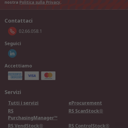
nostra
Politica sulla Privacy
.
Contattaci
02.66.058.1
Seguici
Accettiamo
Servizi
Tutti i servizi
eProcurement
RS
RS ScanStock®
PurchasingManager™
RS VendStock®
RS ControlStock®