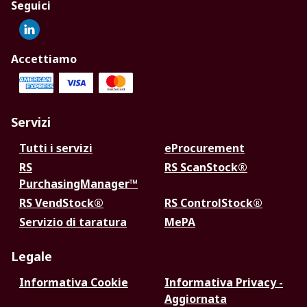
Seguici
Accettiamo
Servizi
Tutti i servizi
eProcurement
RS
RS ScanStock®
PurchasingManager™
RS VendStock®
RS ControlStock®
Servizio di taratura
MePA
Legale
Informativa Cookie
Informativa Privacy -
Aggiornata