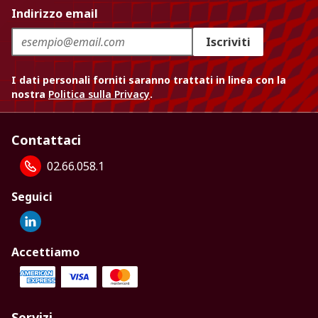
Indirizzo email
Iscriviti
I dati personali forniti saranno trattati in linea con la
nostra
Politica sulla Privacy
.
Contattaci
02.66.058.1
Seguici
Accettiamo
Servizi