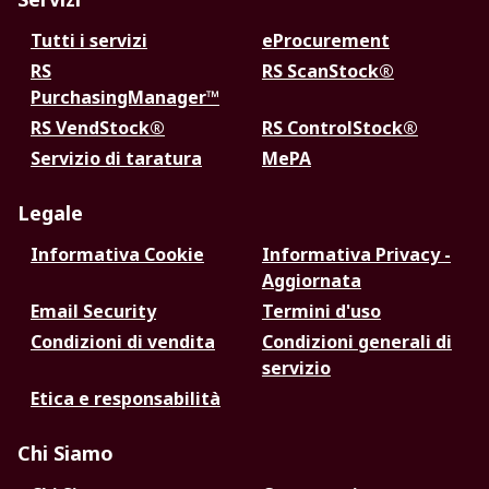
Tutti i servizi
eProcurement
RS
RS ScanStock®
PurchasingManager™
RS VendStock®
RS ControlStock®
Servizio di taratura
MePA
Legale
Informativa Cookie
Informativa Privacy -
Aggiornata
Email Security
Termini d'uso
Condizioni di vendita
Condizioni generali di
servizio
Etica e responsabilità
Chi Siamo