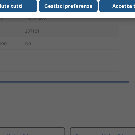
fiuta tutti
Gestisci preferenze
Accetta t
Estrattore per terminazioni a crimpare
ti
28/22 AWG
207121
ioni
No