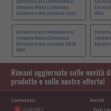
Estrattore per terminazioni a
Estratt
crimpare Molex Crimpatura
Estratto
Estrattore dim. contatto 3 mm
AWG
Estrattore per terminazioni a
Estratto
crimpare Molex Crimpatura
crimpar
Estrattore dim. contatto 24/18
Estratt
AWG
Rimani aggiornato sulle novità d
prodotto e sulle nostre offerte!
Contattaci
Servizi
02.66.058.1
Tutti i se