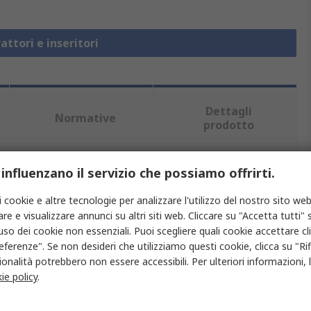
attori e inseritori
Dettagli
Normative
prodotto
 influenzano il servizio che possiamo offrirti.
iù attributi.
i cookie e altre tecnologie per analizzare l'utilizzo del nostro sito web
Valore
re e visualizzare annunci su altri siti web. Cliccare su "Accetta tutti" s
'uso dei cookie non essenziali. Puoi scegliere quali cookie accettare c
Molex
eferenze". Se non desideri che utilizziamo questi cookie, clicca su "Rifi
onalità potrebbero non essere accessibili. Per ulteriori informazioni, l
Crimpatura
ie policy
.
Estrattore