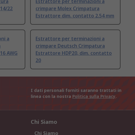
tura
Estrattore per terminazioni a
 14/22
crimpare Molex Crimpatura
Estrattore dim. contatto 2.54 mm
ni a
Estrattore per terminazioni a
a
crimpare Deutsch Crimpatura
o 16 AWG
Estrattore HDP20, dim. contatto
20
I dati personali forniti saranno trattati in
linea con la nostra
Politica sulla Privacy
.
Chi Siamo
Chi Siamo