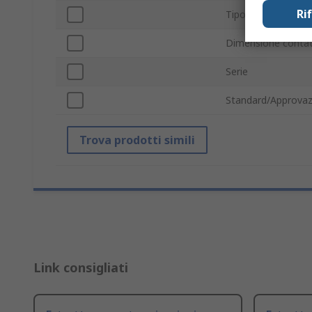
Ri
Tipo prodotto
Dimensione contat
Serie
Standard/Approvaz
Trova prodotti simili
Link consigliati