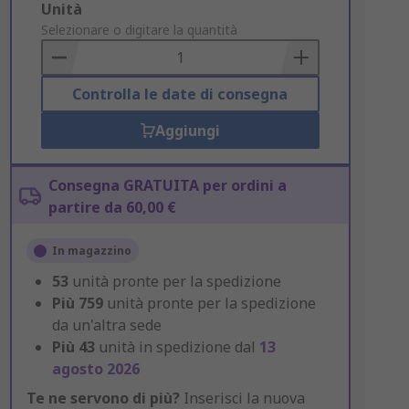
Add
Unità
to
Selezionare o digitare la quantità
Basket
Controlla le date di consegna
Aggiungi
Consegna GRATUITA per ordini a
partire da 60,00 €
In magazzino
53
unità pronte per la spedizione
Più
759
unità pronte per la spedizione
da un'altra sede
Più
43
unità in spedizione dal
13
agosto 2026
Te ne servono di più?
Inserisci la nuova