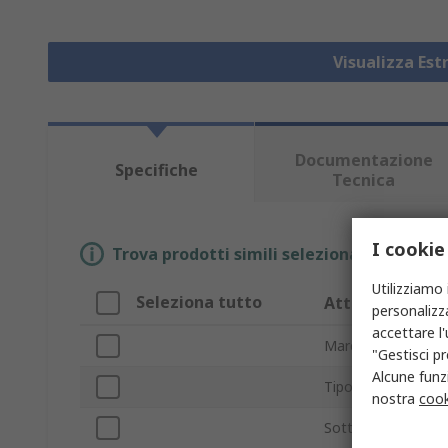
Visualizza Estr
Documentazione
Specifiche
Tecnica
I cookie
Trova prodotti simili selezionando uno o p
Utilizziamo 
Seleziona tutto
Attributo
personalizza
accettare l
Marchio
"Gestisci pr
Alcune funzi
Tipo di contatto
nostra
cook
Sottotipo