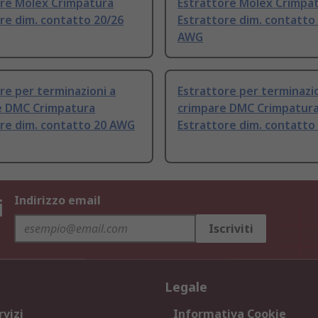
ore Molex Crimpatura
Estrattore Molex Crimpa
re dim. contatto 20/26
Estrattore dim. contatto
AWG
re per terminazioni a
Estrattore per terminazio
e DMC Crimpatura
crimpare DMC Crimpatur
ore dim. contatto 20 AWG
Estrattore dim. contatt
i
Indirizzo email
Iscriviti
Legale
rvizi
Informativa Cookie