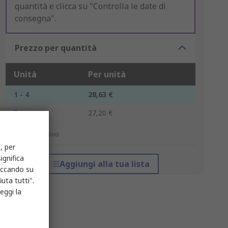
quantità e clicca su "Controlla le date di
consegna".
Prezzo per quantità
Unità
Per unità
1 - 4
28,63 €
5 +
27,20 €
*prezzo indicativo
, per
ignifica
Aggiungi alla tua lista
liccando su
uta tutti".
eggi la