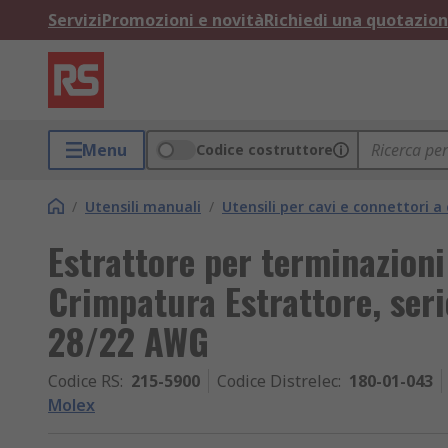
Servizi
Promozioni e novità
Richiedi una quotazio
Menu
Codice costruttore
/
Utensili manuali
/
Utensili per cavi e connettori a
Estrattore per terminazion
Crimpatura Estrattore, seri
28/22 AWG
Codice RS
:
215-5900
Codice Distrelec
:
180-01-043
Molex