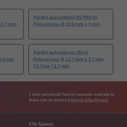
Piedini autoadesivi RS PRO in
 13.1 mm
Poliuretano Ø 20.6 mm x 3 mm
Piedini autoadesivi 3M in
5.6 mm
Poliuretano Ø 12.7 mm x 3.1 mm
12.7mm 12.7 mm
I dati personali forniti saranno trattati in
linea con la nostra
Politica sulla Privacy
.
Chi Siamo