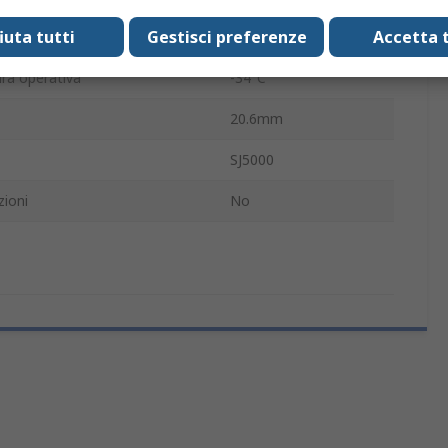
fiuta tutti
Gestisci preferenze
Accetta t
ima di funzionamento
66°C
ra operativa
-34°C
20.6mm
SJ5000
ioni
No