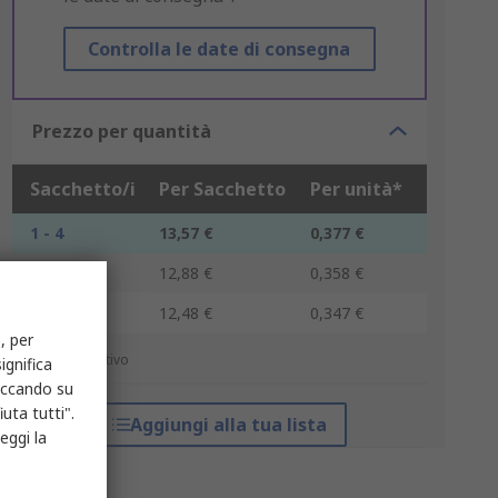
Controlla le date di consegna
Prezzo per quantità
Sacchetto/i
Per Sacchetto
Per unità*
1 - 4
13,57 €
0,377 €
5 - 9
12,88 €
0,358 €
10 +
12,48 €
0,347 €
, per
*prezzo indicativo
ignifica
liccando su
uta tutti".
Aggiungi alla tua lista
eggi la