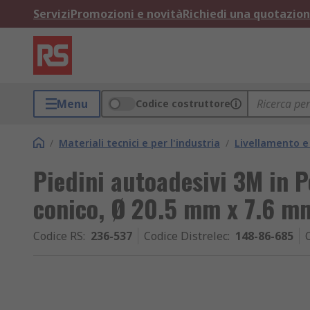
Servizi
Promozioni e novità
Richiedi una quotazio
Menu
Codice costruttore
/
Materiali tecnici e per l'industria
/
Livellamento e 
Piedini autoadesivi 3M in 
conico, Ø 20.5 mm x 7.6 
Codice RS
:
236-537
Codice Distrelec
:
148-86-685