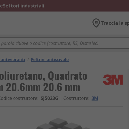
ne
Settori industriali
Traccia la s
antivibranti
/
Feltrini antiscivolo
Poliuretano, Quadrato
mm 20.6mm 20.6 mm
Codice costruttore
:
SJ5023G
Costruttore
:
3M