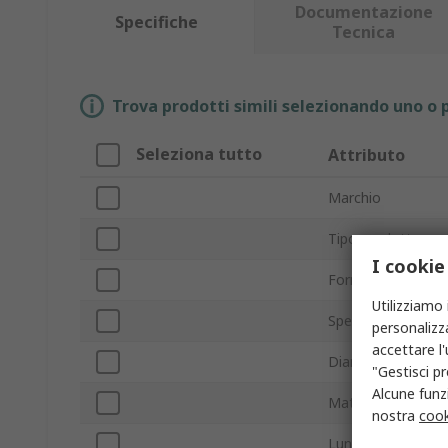
Documentazione
Specifiche
Tecnica
Trova prodotti simili selezionando uno o p
Seleziona tutto
Attributo
Marchio
Tipo prodotto
I cookie
Forma
Utilizziamo 
Spessore
personalizza
accettare l
Diametro
"Gestisci pr
Alcune funzi
Materiale
nostra
cook
Lunghezza