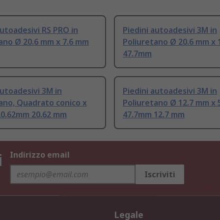
autoadesivi RS PRO in
Piedini autoadesivi 3M in
ano Ø 20.6 mm x 7.6 mm
Poliuretano Ø 20.6 mm x
47.7mm
autoadesivi 3M in
Piedini autoadesivi 3M in
ano, Quadrato conico x
Poliuretano Ø 12.7 mm x 
20.62mm 20.62 mm
47.7mm 12.7 mm
i
Indirizzo email
Iscriviti
Legale