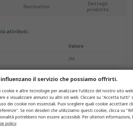
Dettagli
Normative
prodotto
iù attributi.
Valore
3M
Piedini autoadesivi
 influenzano il servizio che possiamo offrirti.
Quadrato conico
i cookie e altre tecnologie per analizzare l'utilizzo del nostro sito web
7.6mm
re e visualizzare annunci su altri siti web. Cliccare su "Accetta tutti" s
'uso dei cookie non essenziali. Puoi scegliere quali cookie accettare c
20.5mm
eferenze". Se non desideri che utilizziamo questi cookie, clicca su "Rifi
onalità potrebbero non essere accessibili. Per ulteriori informazioni, l
Poliuretano
ie policy
.
20.6mm