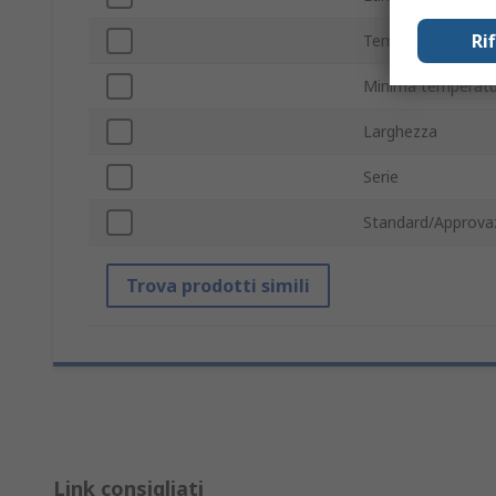
Ri
Temperatura mass
Minima temperatu
Larghezza
Serie
Standard/Approvaz
Trova prodotti simili
Link consigliati