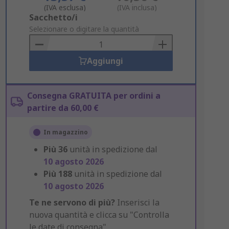
(IVA esclusa)
(IVA inclusa)
Add
Sacchetto/i
to
Selezionare o digitare la quantità
Basket
Aggiungi
Consegna GRATUITA per ordini a
partire da 60,00 €
In magazzino
Più
36
unità in spedizione dal
10 agosto 2026
Più
188
unità in spedizione dal
10 agosto 2026
Te ne servono di più?
Inserisci la
nuova quantità e clicca su "Controlla
le date di consegna".