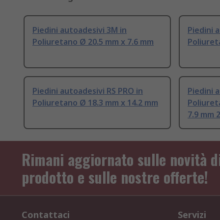
Piedini autoadesivi 3M in
Piedini 
Poliuretano Ø 20.5 mm x 7.6 mm
Poliuret
Piedini autoadesivi RS PRO in
Piedini 
Poliuretano Ø 18.3 mm x 14.2 mm
Poliuret
7.9 mm 
Rimani aggiornato sulle novità d
prodotto e sulle nostre offerte!
Contattaci
Servizi