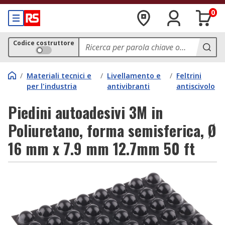
0
Codice costruttore
/
Materiali tecnici e
/
Livellamento e
/
Feltrini
per l'industria
antivibranti
antiscivolo
Piedini autoadesivi 3M in
Poliuretano, forma semisferica, Ø
16 mm x 7.9 mm 12.7mm 50 ft