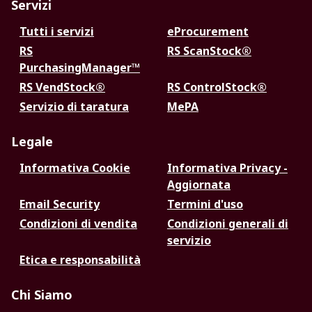
Servizi
Tutti i servizi
eProcurement
RS
RS ScanStock®
PurchasingManager™
RS VendStock®
RS ControlStock®
Servizio di taratura
MePA
Legale
Informativa Cookie
Informativa Privacy -
Aggiornata
Email Security
Termini d'uso
Condizioni di vendita
Condizioni generali di
servizio
Etica e responsabilità
Chi Siamo