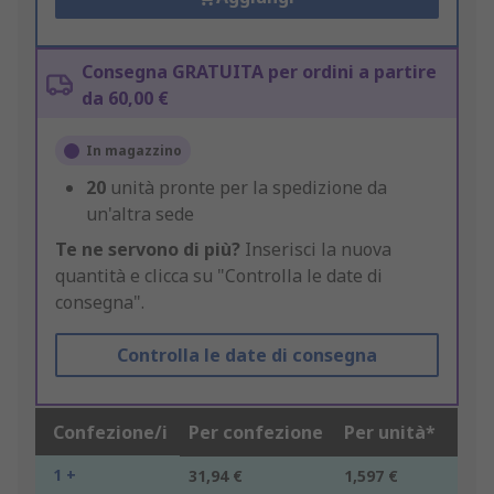
Consegna GRATUITA per ordini a partire
da 60,00 €
In magazzino
20
unità pronte per la spedizione da
un'altra sede
Te ne servono di più?
Inserisci la nuova
quantità e clicca su "Controlla le date di
consegna".
Controlla le date di consegna
Confezione/i
Per confezione
Per unità*
1 +
31,94 €
1,597 €