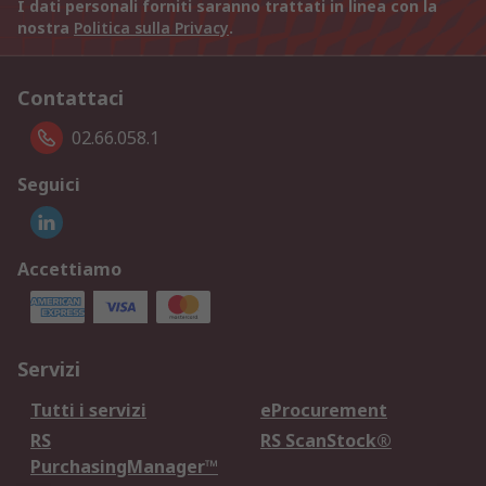
I dati personali forniti saranno trattati in linea con la
nostra
Politica sulla Privacy
.
Contattaci
02.66.058.1
Seguici
Accettiamo
Servizi
Tutti i servizi
eProcurement
RS
RS ScanStock®
PurchasingManager™