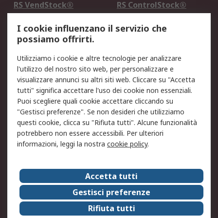
RS VendStock®
RS ControlStock®
Servizio di taratura
MePA
I cookie influenzano il servizio che
possiamo offrirti.
Legale
Utilizziamo i cookie e altre tecnologie per analizzare
Informativa Cookie
Informativa Privacy -
l'utilizzo del nostro sito web, per personalizzare e
Aggiornata
visualizzare annunci su altri siti web. Cliccare su "Accetta
Email Security
Termini d'uso
tutti" significa accettare l'uso dei cookie non essenziali.
Condizioni di vendita
Condizioni generali di
Puoi scegliere quali cookie accettare cliccando su
servizio
"Gestisci preferenze". Se non desideri che utilizziamo
questi cookie, clicca su "Rifiuta tutti". Alcune funzionalità
Etica e responsabilità
potrebbero non essere accessibili. Per ulteriori
informazioni, leggi la nostra
cookie policy
.
Chi Siamo
Chi Siamo
Contattaci
Accetta tutti
Supporto
ESG
Gestisci preferenze
Carriere
RS Group
Rifiuta tutti
Press Centre
Discovery: il Blog di RS