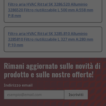
Filtro aria HVAC Rittal SK 3286.520 Alluminio
3286520 Filtro riutilizzabile L 500 mm A:558 mm
P:8 mm
Filtro aria HVAC Rittal SK 3285.810 Alluminio
3285810 Filtro riutilizzabile L 327 mm A:280 mm
P:10 mm
Rimani aggiornato sulle novità di
prodotto e sulle nostre offerte!
Indirizzo email
Iscriviti