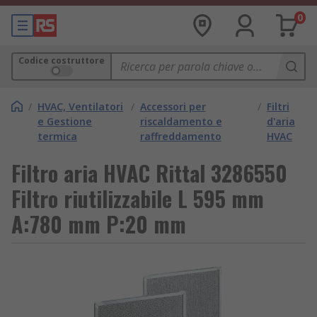
0
Codice costruttore
/
HVAC, Ventilatori
/
Accessori per
/
Filtri
e Gestione
riscaldamento e
d'aria
termica
raffreddamento
HVAC
Filtro aria HVAC Rittal 3286550
Filtro riutilizzabile L 595 mm
A:780 mm P:20 mm