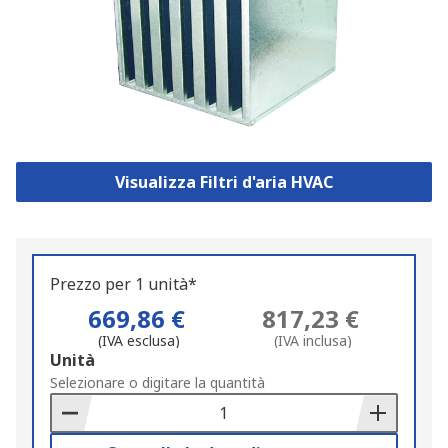
Visualizza Filtri d'aria HVAC
Prezzo per 1 unità*
669,86 €
817,23 €
(IVA esclusa)
(IVA inclusa)
Add
Unità
to
Selezionare o digitare la quantità
Basket