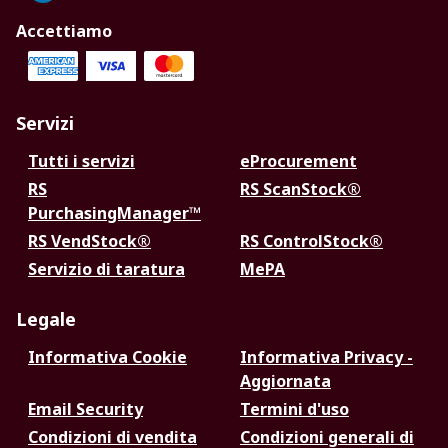
Accettiamo
Servizi
Tutti i servizi
eProcurement
RS
RS ScanStock®
PurchasingManager™
RS VendStock®
RS ControlStock®
Servizio di taratura
MePA
Legale
Informativa Cookie
Informativa Privacy -
Aggiornata
Email Security
Termini d'uso
Condizioni di vendita
Condizioni generali di