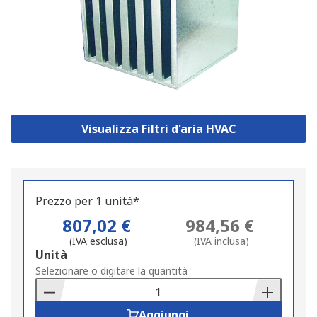
Visualizza Filtri d'aria HVAC
Prezzo per 1 unità*
807,02 €
984,56 €
(IVA esclusa)
(IVA inclusa)
Add
Unità
to
Selezionare o digitare la quantità
Basket
Aggiungi