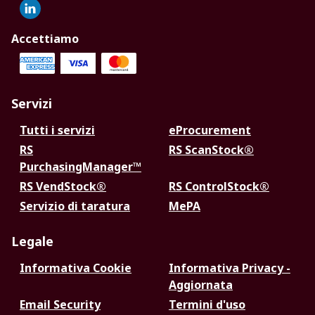
Accettiamo
Servizi
Tutti i servizi
eProcurement
RS
RS ScanStock®
PurchasingManager™
RS VendStock®
RS ControlStock®
Servizio di taratura
MePA
Legale
Informativa Cookie
Informativa Privacy -
Aggiornata
Email Security
Termini d'uso