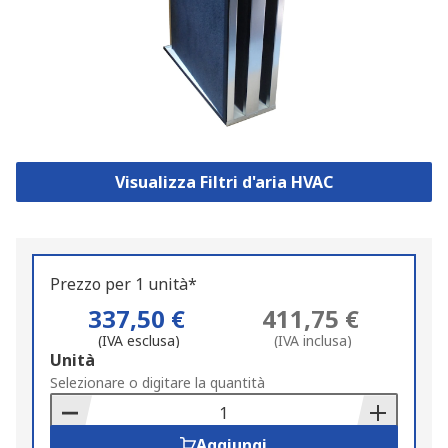
Visualizza Filtri d'aria HVAC
Prezzo per 1 unità*
337,50 €
411,75 €
(IVA esclusa)
(IVA inclusa)
Add
Unità
to
Selezionare o digitare la quantità
Basket
Aggiungi