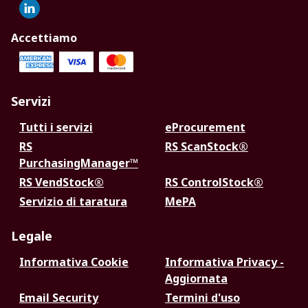
Accettiamo
Servizi
Tutti i servizi
eProcurement
RS
RS ScanStock®
PurchasingManager™
RS VendStock®
RS ControlStock®
Servizio di taratura
MePA
Legale
Informativa Cookie
Informativa Privacy -
Aggiornata
Email Security
Termini d'uso